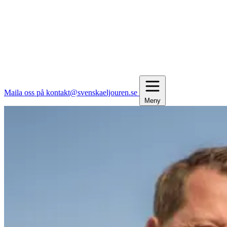
Maila oss på kontakt@svenskaeljouren.se
Meny