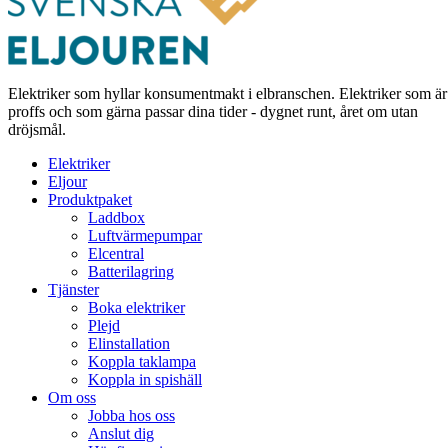
Elektriker som hyllar konsumentmakt i elbranschen. Elektriker som är
proffs och som gärna passar dina tider - dygnet runt, året om utan
dröjsmål.
Elektriker
Eljour
Produktpaket
Laddbox
Luftvärmepumpar
Elcentral
Batterilagring
Tjänster
Boka elektriker
Plejd
Elinstallation
Koppla taklampa
Koppla in spishäll
Om oss
Jobba hos oss
Anslut dig