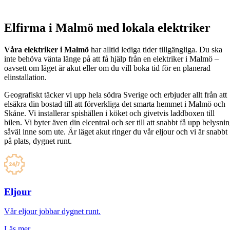
Elfirma i Malmö med lokala elektriker
Våra elektriker i Malmö
har alltid lediga tider tillgängliga. Du ska
inte behöva vänta länge på att få hjälp från en elektriker i Malmö –
oavsett om läget är akut eller om du vill boka tid för en planerad
elinstallation.
Geografiskt täcker vi upp hela södra Sverige och erbjuder allt från att
elsäkra din bostad till att förverkliga det smarta hemmet i Malmö och
Skåne. Vi installerar spishällen i köket och givetvis laddboxen till
bilen. Vi byter även din elcentral och ser till att snabbt få upp belysni
såväl inne som ute. Är läget akut ringer du vår eljour och vi är snabbt
på plats, dygnet runt.
Eljour
Vår eljour jobbar dygnet runt.
Läs mer