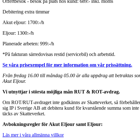
Offertbesök - besök på plats hos kund: 689:- inkl. moms
Debitering extra timmar
Akut eljour: 1700:-/h
Eljour: 1300:-/h
Planerade arbeten: 999:-/h
*På fakturan särredovisas restid (servicebil) och arbetstid.
Se våra prisexempel för mer information om vår prissättning.
Från fredag 16.00 till måndag 05.00 är alla uppdrag att betraktas s
Akut Eljour.
Vi utnyttjar i största möjliga mån RUT & ROT-avdrag.
Om ROT/RUT-avdraget inte godkänns av Skatteverket, så förbehålle
sig IP i Sverige AB att debitera kund för kvarstående summa som inte
täcks av Skatteverket.
Avbokningsregler för Akut Eljour samt Eljour:
Läs mer i våra allmänna villkor