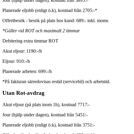
Jour (hjälp under dagen), kostnad från 3895:-*
Planerade eljobb (enligt ö.k), kostnad från 2705:-*
Offertbesök - besök på plats hos kund: 689:- inkl. moms
*Gäller vid ROT och maximalt 2 timmar
Debitering extra timmar ROT
Akut eljour: 1190:-/h
Eljour: 910:-/h
Planerade arbeten: 699:-/h
*På fakturan särredovisas restid (servicebil) och arbetstid.
Utan Rot-avdrag
Akut eljour (på plats inom 1h), kostnad 7717:-
Jour (hjälp under dagen), kostnad från 5451:-
Planerade eljobb (enligt ö.k), kostnad från 3751:-