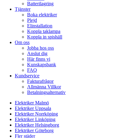
Batterilagring
Tjänster
Boka elektriker
Plejd
Elinstallation
Koppla taklampa
Koppla in spishäll
Om oss
Jobba hos oss
Anslut dig
Här finns vi
Kunskapsbank
FAQ
Kundservice
Fakturafrågor
Allmänna Villkor
Betalningsalternativ
Elektriker Malmö
Elektriker Uppsala
Elektriker Norrköping
Elektriker Linköping
Elektriker Helsingborg
Elektriker Göteborg
Fler städer