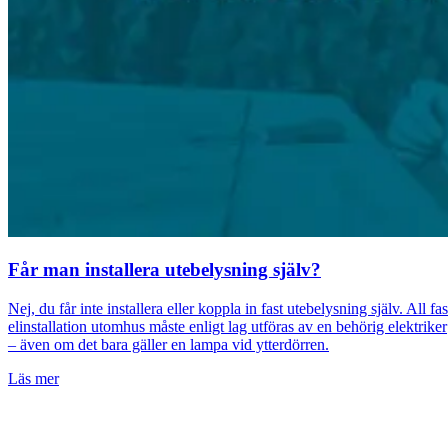
Får man installera utebelysning själv?
Nej, du får inte installera eller koppla in fast utebelysning själv. All fas
elinstallation utomhus måste enligt lag utföras av en behörig elektriker
– även om det bara gäller en lampa vid ytterdörren.
Läs mer