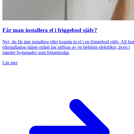
Får man installera el i friggebod själv?
Nej, du får inte installera eller koppla in el i en friggebod själv. All fas
elinstallation måste enligt lag utföras av en behörig elektriker, även i
mindre byggnader som friggebodar.
Läs mer