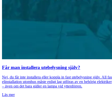
Får man installera utebelysning själv?
Nej, du får inte installera eller koppla in fast utebelysning själv. All fas
elinstallation utomhus måste enligt lag utföras av en behörig elektriker
– även om det bara gäller en lampa vid ytterdörren.
Läs mer