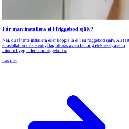
Får man installera el i friggebod själv?
Nej, du får inte installera eller koppla in el i en friggebod själv. All fas
elinstallation måste enligt lag utföras av en behörig elektriker, även i
mindre byggnader som friggebodar.
Läs mer