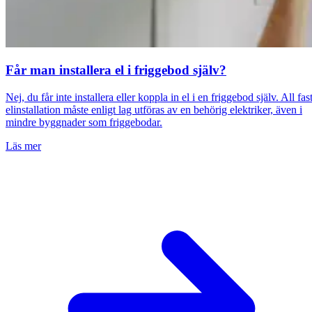
Får man installera el i friggebod själv?
Nej, du får inte installera eller koppla in el i en friggebod själv. All fas
elinstallation måste enligt lag utföras av en behörig elektriker, även i
mindre byggnader som friggebodar.
Läs mer