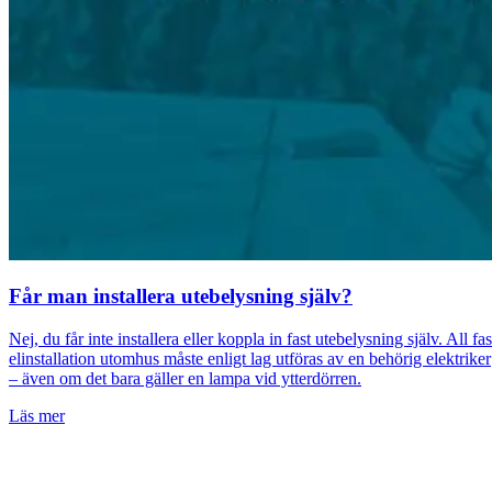
Får man installera utebelysning själv?
Nej, du får inte installera eller koppla in fast utebelysning själv. All fas
elinstallation utomhus måste enligt lag utföras av en behörig elektriker
– även om det bara gäller en lampa vid ytterdörren.
Läs mer