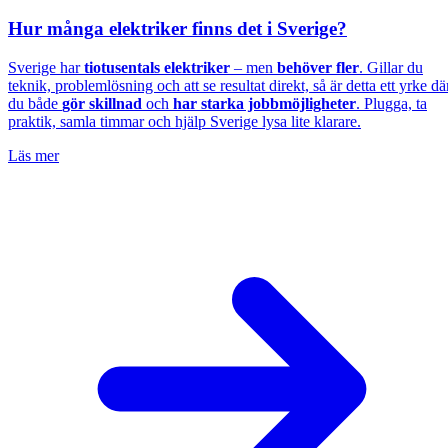
Hur många elektriker finns det i Sverige?
Sverige har
tiotusentals elektriker
– men
behöver fler
. Gillar du
teknik, problemlösning och att se resultat direkt, så är detta ett yrke dä
du både
gör skillnad
och
har starka jobbmöjligheter
. Plugga, ta
praktik, samla timmar och hjälp Sverige lysa lite klarare.
Läs mer