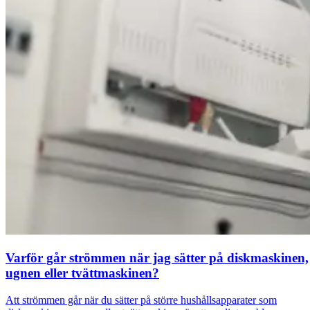
Varför går strömmen när jag sätter på diskmaskinen,
ugnen eller tvättmaskinen?
Att strömmen går när du sätter på större hushållsapparater som