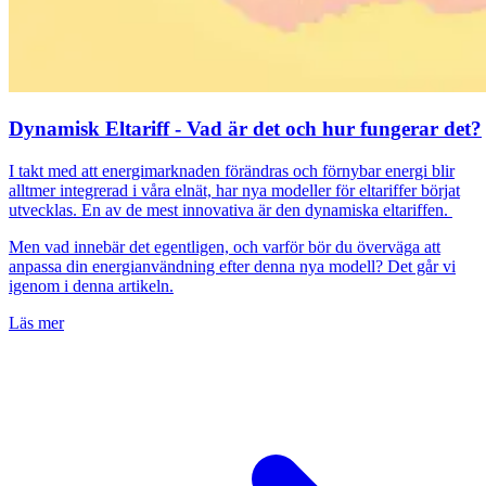
Dynamisk Eltariff - Vad är det och hur fungerar det?
I takt med att energimarknaden förändras och förnybar energi blir
alltmer integrerad i våra elnät, har nya modeller för eltariffer börjat
utvecklas. En av de mest innovativa är den dynamiska eltariffen.
Men vad innebär det egentligen, och varför bör du överväga att
anpassa din energianvändning efter denna nya modell? Det går vi
igenom i denna artikeln.
Läs mer