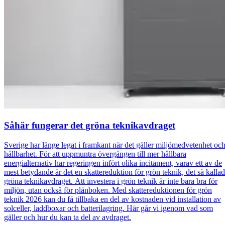
Såhär fungerar det gröna teknikavdraget
Sverige har länge legat i framkant när det gäller miljömedvetenhet oc
hållbarhet. För att uppmuntra övergången till mer hållbara
energialternativ har regeringen infört olika incitament, varav ett av de
mest betydande är det en skattereduktion för grön teknik, det så kalla
gröna teknikavdraget. Att investera i grön teknik är inte bara bra för
miljön, utan också för plånboken. Med skattereduktionen för grön
teknik 2026 kan du få tillbaka en del av kostnaden vid installation av
solceller, laddboxar och batterilagring. Här går vi igenom vad som
gäller och hur du kan ta del av avdraget.