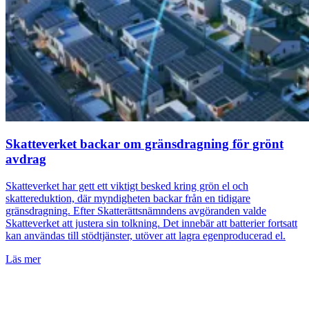
Skatteverket backar om gränsdragning för grönt
avdrag
Skatteverket har gett ett viktigt besked kring grön el och
skattereduktion, där myndigheten backar från en tidigare
gränsdragning. Efter Skatterättsnämndens avgöranden valde
Skatteverket att justera sin tolkning. Det innebär att batterier fortsatt
kan användas till stödtjänster, utöver att lagra egenproducerad el.
Läs mer