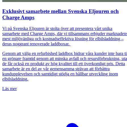
Exklusivt samarbete mellan Svenska Eljouren och
Charge Amps
Vi på Svenska Eljouren är stolta över att presentera vårt unika
samarbete med Charge Amps, där vi tillsammans erbjuder marknaden
mest miljövänliga och kostnadseffektiva lösning för elbilsladdning –
deras noggrant renoverade laddboxar.
Genom att välja en refurbished laddbox bidrar våra kunder inte bara ti
en grönare framtid genom att minska avfall och resursförbrukning, ut
de får också en produkt av hög kvalitet till ett överkomligt pris. Detta
samarbete är en del av vår gemensamma strävan att förbättra
kundupplevelsen och samtidigt stödja en hållbar utveckling inom
elbilsladdning.
Läs mer