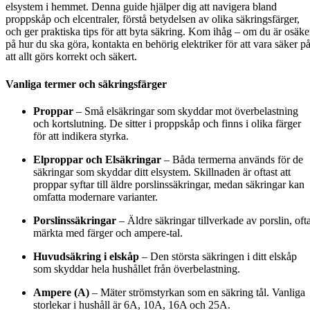
elsystem i hemmet. Denna guide hjälper dig att navigera bland
proppskåp och elcentraler, förstå betydelsen av olika säkringsfärger,
och ger praktiska tips för att byta säkring. Kom ihåg – om du är osäke
på hur du ska göra, kontakta en behörig elektriker för att vara säker p
att allt görs korrekt och säkert.
Vanliga termer och säkringsfärger
Proppar
– Små elsäkringar som skyddar mot överbelastning
och kortslutning. De sitter i proppskåp och finns i olika färger
för att indikera styrka.
Elproppar och Elsäkringar
– Båda termerna används för de
säkringar som skyddar ditt elsystem. Skillnaden är oftast att
proppar syftar till äldre porslinssäkringar, medan säkringar kan
omfatta modernare varianter.
Porslinssäkringar
– Äldre säkringar tillverkade av porslin, oft
märkta med färger och ampere-tal.
Huvudsäkring i elskåp
– Den största säkringen i ditt elskåp
som skyddar hela hushållet från överbelastning.
Ampere (A)
– Mäter strömstyrkan som en säkring tål. Vanliga
storlekar i hushåll är 6A, 10A, 16A och 25A.