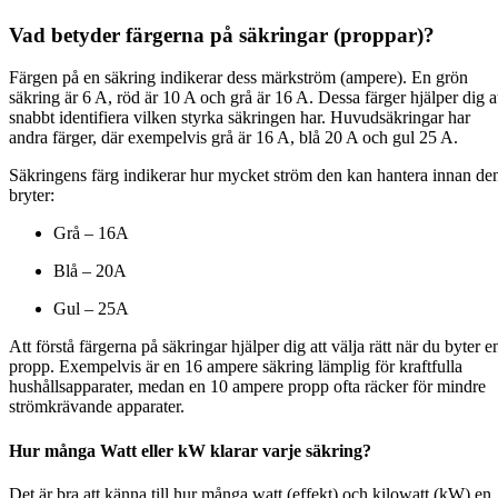
Vad betyder färgerna på säkringar (proppar)?
Färgen på en säkring indikerar dess märkström (ampere). En grön
säkring är 6 A, röd är 10 A och grå är 16 A. Dessa färger hjälper dig a
snabbt identifiera vilken styrka säkringen har. Huvudsäkringar har
andra färger, där exempelvis grå är 16 A, blå 20 A och gul 25 A.
Säkringens färg indikerar hur mycket ström den kan hantera innan de
bryter:
Grå – 16A
Blå – 20A
Gul – 25A
Att förstå färgerna på säkringar hjälper dig att välja rätt när du byter e
propp. Exempelvis är en 16 ampere säkring lämplig för kraftfulla
hushållsapparater, medan en 10 ampere propp ofta räcker för mindre
strömkrävande apparater.
Hur många Watt eller kW klarar varje säkring?
Det är bra att känna till hur många watt (effekt) och kilowatt (kW) en