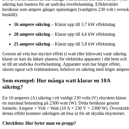
säkring kan hantera för att undvika överbelastning. Effektvärdet
beräknas som ampere gånger spänningen (vanligtvis 230 volt i svens
hushåll):
16 ampere säkring
– Klarar upp till 3,7 kW effektuttag
20 ampere säkring
– Klarar upp till 4,6 kW effektuttag
25 ampere säkring
– Klarar upp till 5,8 kW effektuttag
Genom att veta hur mycket effekt (i watt eller kilowatt) varje säkring
klarar av kan du lättare planera för elektriska apparater i ditt hem och
se till att undvika överbelastning. Apparater som har högre effekt,
såsom ugnar och tvättmaskiner, behöver en säkring med högre ampere
Som exempel:
Hur många watt klarar en 10A
säkring?
En 10 amperes (A) säkring i ett vanligt 230 volts (V) elsystem klarar
en maximal belastning på 2300 watt (W). Detta beräknas genom
formeln: Ampere × Volt = Watt (10 A × 230 V = 2300 W). Överskrid
denna effekt kommer säkringen att lösa ut för att skydda elsystemet.
Checklista: Hur byter man en propp?