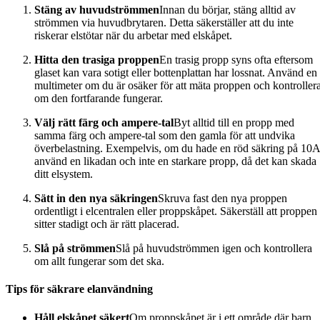
Stäng av huvudströmmen
Innan du börjar, stäng alltid av
strömmen via huvudbrytaren. Detta säkerställer att du inte
riskerar elstötar när du arbetar med elskåpet.
Hitta den trasiga proppen
En trasig propp syns ofta eftersom
glaset kan vara sotigt eller bottenplattan har lossnat. Använd en
multimeter om du är osäker för att mäta proppen och kontroller
om den fortfarande fungerar.
Välj rätt färg och ampere-tal
Byt alltid till en propp med
samma färg och ampere-tal som den gamla för att undvika
överbelastning. Exempelvis, om du hade en röd säkring på 10A
använd en likadan och inte en starkare propp, då det kan skada
ditt elsystem.
Sätt in den nya säkringen
Skruva fast den nya proppen
ordentligt i elcentralen eller proppskåpet. Säkerställ att proppen
sitter stadigt och är rätt placerad.
Slå på strömmen
Slå på huvudströmmen igen och kontrollera
om allt fungerar som det ska.
Tips för säkrare elanvändning
Håll elskåpet säkert
Om proppskåpet är i ett område där barn