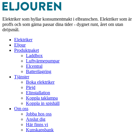
Elektriker som hyllar konsumentmakt i elbranschen. Elektriker som är
proffs och som gärna passar dina tider - dygnet runt, året om utan
dröjsmål.
Elektriker
Eljour
Produktpaket
Laddbox
Luftvärmepumpar
Elcentral
Batterilagring
Tjänster
Boka elektriker
Plejd
Elinstallation
Koppla taklampa
Koppla in spishäll
Om oss
Jobba hos oss
Anslut dig
Här finns vi
Kunskapsbank