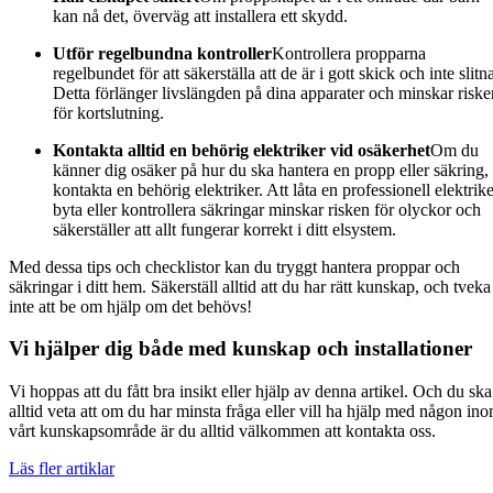
kan nå det, överväg att installera ett skydd.
Utför regelbundna kontroller
Kontrollera propparna
regelbundet för att säkerställa att de är i gott skick och inte slitn
Detta förlänger livslängden på dina apparater och minskar riske
för kortslutning.
Kontakta alltid en behörig elektriker vid osäkerhet
Om du
känner dig osäker på hur du ska hantera en propp eller säkring,
kontakta en behörig elektriker. Att låta en professionell elektrik
byta eller kontrollera säkringar minskar risken för olyckor och
säkerställer att allt fungerar korrekt i ditt elsystem.
Med dessa tips och checklistor kan du tryggt hantera proppar och
säkringar i ditt hem. Säkerställ alltid att du har rätt kunskap, och tveka
inte att be om hjälp om det behövs!
Vi hjälper dig både med kunskap och installationer
Vi hoppas att du fått bra insikt eller hjälp av denna artikel. Och du ska
alltid veta att om du har minsta fråga eller vill ha hjälp med någon in
vårt kunskapsområde är du alltid välkommen att kontakta oss.
Läs fler artiklar