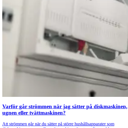
Varför går strömmen när jag sätter på diskmaskinen,
ugnen eller tvättmaskinen?
Att strömmen går när du sätter på större hushållsapparater som