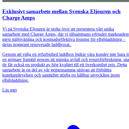
Exklusivt samarbete mellan Svenska Eljouren och
Charge Amps
Vi på Svenska Eljouren är stolta över att presentera vårt unika
samarbete med Charge Amps, där vi tillsammans erbjuder marknaden
mest miljövänliga och kostnadseffektiva lösning för elbilsladdning –
deras noggrant renoverade laddboxar.
Genom att välja en refurbished laddbox bidrar våra kunder inte bara ti
en grönare framtid genom att minska avfall och resursförbrukning, ut
de får också en produkt av hög kvalitet till ett överkomligt pris. Detta
samarbete är en del av vår gemensamma strävan att förbättra
kundupplevelsen och samtidigt stödja en hållbar utveckling inom
elbilsladdning.
Läs mer