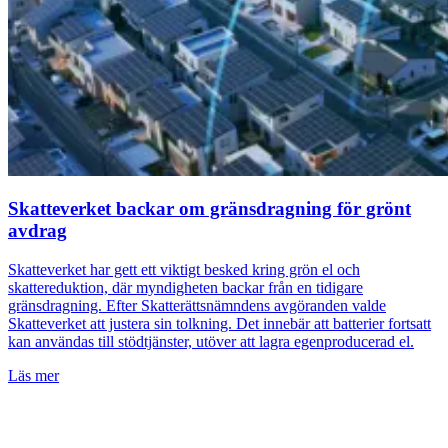
Skatteverket backar om gränsdragning för grönt
avdrag
Skatteverket har gett ett viktigt besked kring grön el och
skattereduktion, där myndigheten backar från en tidigare
gränsdragning. Efter Skatterättsnämndens avgöranden valde
Skatteverket att justera sin tolkning. Det innebär att batterier fortsatt
kan användas till stödtjänster, utöver att lagra egenproducerad el.
Läs mer