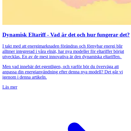
Dynamisk Eltariff - Vad är det och hur fungerar det?
I takt med att energimarknaden förändras och förnybar energi blir
alltmer integrerad i våra elnät, har nya modeller för eltariffer börjat
utvecklas. En av de mest innovativa är den dynamiska eltariffen.
Men vad innebär det egentligen, och varför bör du överväga att
anpassa din energianvändning efter denna nya modell? Det går vi
igenom i denna artikeln.
Läs mer