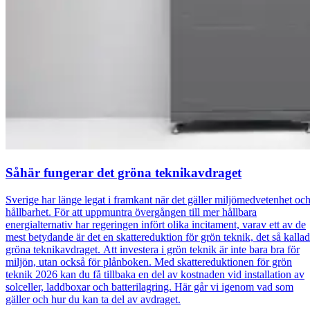
Såhär fungerar det gröna teknikavdraget
Sverige har länge legat i framkant när det gäller miljömedvetenhet oc
hållbarhet. För att uppmuntra övergången till mer hållbara
energialternativ har regeringen infört olika incitament, varav ett av de
mest betydande är det en skattereduktion för grön teknik, det så kalla
gröna teknikavdraget. Att investera i grön teknik är inte bara bra för
miljön, utan också för plånboken. Med skattereduktionen för grön
teknik 2026 kan du få tillbaka en del av kostnaden vid installation av
solceller, laddboxar och batterilagring. Här går vi igenom vad som
gäller och hur du kan ta del av avdraget.