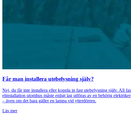
Får man installera utebelysning själv?
Nej, du får inte installera eller koppla in fast utebelysning själv. All fas
elinstallation utomhus måste enligt lag utföras av en behörig elektriker
– även om det bara gäller en lampa vid ytterdörren.
Läs mer