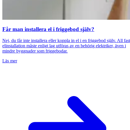
Får man installera el i friggebod själv?
Nej, du får inte installera eller koppla in el i en friggebod själv. All fas
elinstallation måste enligt lag utföras av en behörig elektriker, även i
mindre byggnader som friggebodar.
Läs mer