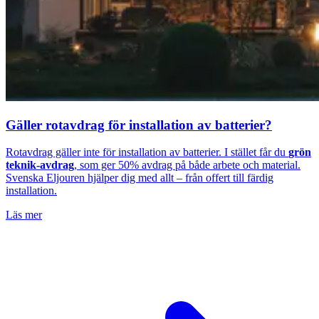
Gäller rotavdrag för installation av batterier?
Rotavdrag gäller inte för installation av batterier. I stället får du
grön
teknik-avdrag
, som ger 50% avdrag på både arbete och material.
Svenska Eljouren hjälper dig med allt – från offert till färdig
installation.
Läs mer