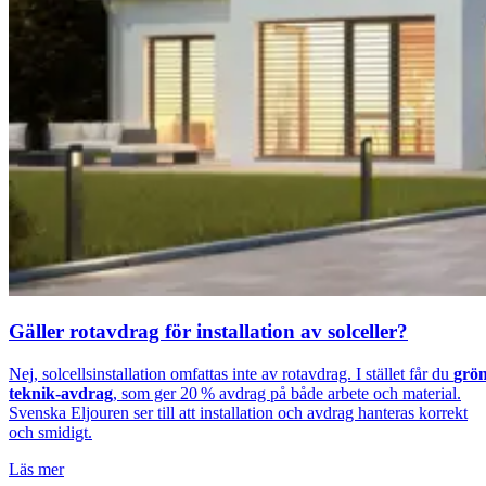
Gäller rotavdrag för installation av solceller?
Nej, solcellsinstallation omfattas inte av rotavdrag. I stället får du
grö
teknik-avdrag
, som ger 20 % avdrag på både arbete och material.
Svenska Eljouren ser till att installation och avdrag hanteras korrekt
och smidigt.
Läs mer