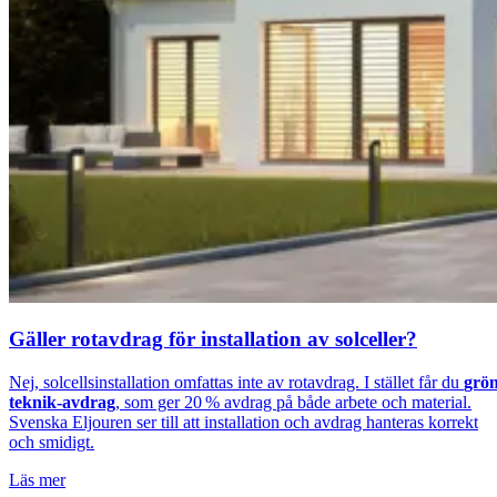
Gäller rotavdrag för installation av solceller?
Nej, solcellsinstallation omfattas inte av rotavdrag. I stället får du
grö
teknik-avdrag
, som ger 20 % avdrag på både arbete och material.
Svenska Eljouren ser till att installation och avdrag hanteras korrekt
och smidigt.
Läs mer