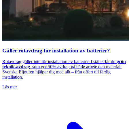
Gäller rotavdrag för installation av batterier?
Rotavdrag gäller inte för installation av batterier. I stället får du
grön
teknik-avdrag
, som ger 50% avdrag på både arbete och material.
Svenska Eljouren hjälper dig med allt – från offert till färdig
installation.
Läs mer