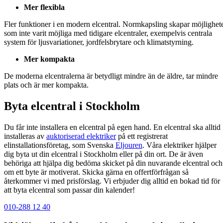
Mer flexibla
Fler funktioner i en modern elcentral. Normkapsling skapar möjlighet
som inte varit möjliga med tidigare elcentraler, exempelvis centrala
system för ljusvariationer, jordfelsbrytare och klimatstyrning.
Mer kompakta
De moderna elcentralerna är betydligt mindre än de äldre, tar mindre
plats och är mer kompakta.
Byta elcentral i Stockholm
Du får inte installera en elcentral på egen hand. En elcentral ska alltid
installeras av
auktoriserad elektriker
på ett registrerat
elinstallationsföretag, som Svenska
Eljouren
. Våra elektriker hjälper
dig byta ut din elcentral i Stockholm eller på din ort. De är även
behöriga att hjälpa dig bedöma skicket på din nuvarande elcentral och
om ett byte är motiverat. Skicka gärna en offertförfrågan så
återkommer vi med prisförslag. Vi erbjuder dig alltid en bokad tid för
att byta elcentral som passar din kalender!
010-288 12 40