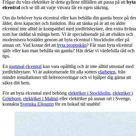
Frågar du våra elektriker är detta gyllene tillfällen att passa på att
byta
elcentral
och se till att varje vitvara får en egen säkring.
Om du behöver byta elcentral eller kan behålla din gamla beror på de
ålder, dess kapacitet och funktion. Bra att tänka på är att en äldre
elcentral inte alltid är kompatibel med jordfelsbrytare, den extra livlina
som har räddat så många hem. Vi är specialiserade på att elsäkra och
modernisera bostäder genom att byta elcentral i Stockholm eller på
annan ort. Vad kostar det att
byta proppskåp
? Får man byta elcentral
själv eller kan man behålla sin gamla? Här delar vi värdefulla råd och
tips.
En
gammal elcentral
kan vara opålitlig och är inte alltid utrustad med
jordfelsbrytare. Vi är auktoriserade för alla sorters
elarbeten
, från
mindre installationer till helrenoveringar och vi hjälper dig gärna att
säkra ditt hem.
För att byta elcentral med behörig
elektriker i Stockholm
,
elektriker i
Göteborg
,
elektriker i Malmö
eller elektriker på annan ort i Sverige,
kontakta
Svenska Eljouren
för en bokad tid snabbt!