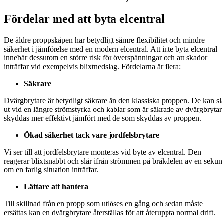
Fördelar med att byta elcentral
De äldre proppskåpen har betydligt sämre flexibilitet och mindre
säkerhet i jämförelse med en modern elcentral. Att inte byta elcentral
innebär dessutom en större risk för överspänningar och att skador
inträffar vid exempelvis blixtnedslag. Fördelarna är flera:
Säkrare
Dvärgbrytare är betydligt säkrare än den klassiska proppen. De kan sl
ut vid en längre strömstyrka och kablar som är säkrade av dvärgbrytar
skyddas mer effektivt jämfört med de som skyddas av proppen.
Ökad säkerhet tack vare jordfelsbrytare
Vi ser till att jordfelsbrytare monteras vid byte av elcentral. Den
reagerar blixtsnabbt och slår ifrån strömmen på bråkdelen av en seku
om en farlig situation inträffar.
Lättare att hantera
Till skillnad från en propp som utlöses en gång och sedan måste
ersättas kan en dvärgbrytare återställas för att återuppta normal drift.