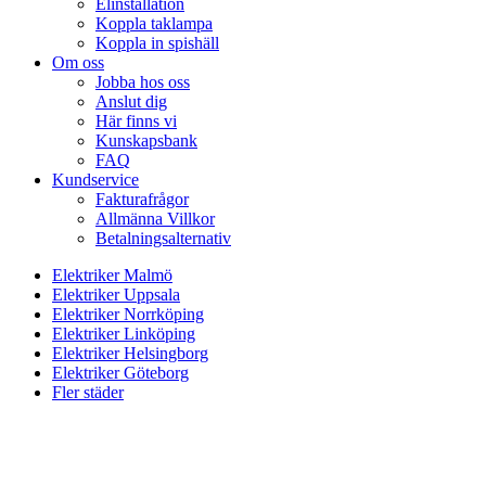
Elinstallation
Koppla taklampa
Koppla in spishäll
Om oss
Jobba hos oss
Anslut dig
Här finns vi
Kunskapsbank
FAQ
Kundservice
Fakturafrågor
Allmänna Villkor
Betalningsalternativ
Elektriker Malmö
Elektriker Uppsala
Elektriker Norrköping
Elektriker Linköping
Elektriker Helsingborg
Elektriker Göteborg
Fler städer