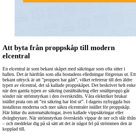
Att byta från proppskåp till modern
elcentral
En elcentral är som bekant skåpet med säkringar som ofta sitter i
hallen. Det är härifrån som alla bostadens elledningar förgrenas ut. Ett
bekant uttryck är att ”proppen har gått”, vilket refererar till den äldre
typen av elcentral, det så kallade proppskåpet. Det beskriver helt enke
när den gamla typen av säkring (smältsäkring eller smältpropp) går
sönder när strömstyrkan i den överskridits. Våra elektriker brukar
istället prata om att ”en säkring har löst ut”. I dagens nybyggda hus
installeras moderna och mer säkra elcentraler istället för proppskåp.
Här hittar du automatsäkringar, även kallade vippsäkringar eller
dvärgbrytare. När strömstyrkan överskrids vippar de ner och slår ifrån
– och meddelar dig på så sätt att det är något fel på strömmen den är
kopplad till.