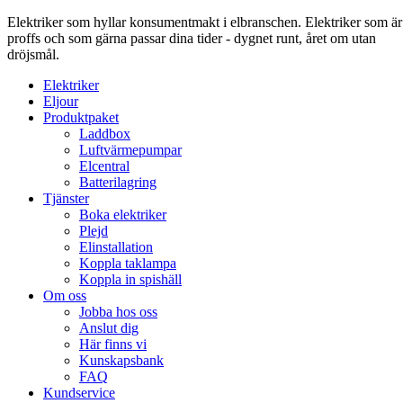
Elektriker som hyllar konsumentmakt i elbranschen. Elektriker som är
proffs och som gärna passar dina tider - dygnet runt, året om utan
dröjsmål.
Elektriker
Eljour
Produktpaket
Laddbox
Luftvärmepumpar
Elcentral
Batterilagring
Tjänster
Boka elektriker
Plejd
Elinstallation
Koppla taklampa
Koppla in spishäll
Om oss
Jobba hos oss
Anslut dig
Här finns vi
Kunskapsbank
FAQ
Kundservice