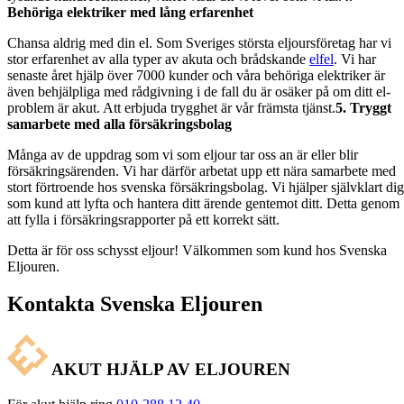
Behöriga elektriker med lång erfarenhet
Chansa aldrig med din el. Som Sveriges största eljoursföretag har vi
stor erfarenhet av alla typer av akuta och brådskande
elfel
. Vi har
senaste året hjälp över 7000 kunder och våra behöriga elektriker är
även behjälpliga med rådgivning i de fall du är osäker på om ditt el-
problem är akut. Att erbjuda trygghet är vår främsta tjänst.
5.
Tryggt
samarbete med alla försäkringsbolag
Många av de uppdrag som vi som eljour tar oss an är eller blir
försäkringsärenden. Vi har därför arbetat upp ett nära samarbete med
stort förtroende hos svenska försäkringsbolag. Vi hjälper självklart dig
som kund att lyfta och hantera ditt ärende gentemot ditt. Detta genom
att fylla i försäkringsrapporter på ett korrekt sätt.
Detta är för oss schysst eljour! Välkommen som kund hos Svenska
Eljouren.
Kontakta Svenska Eljouren
AKUT HJÄLP AV ELJOUREN