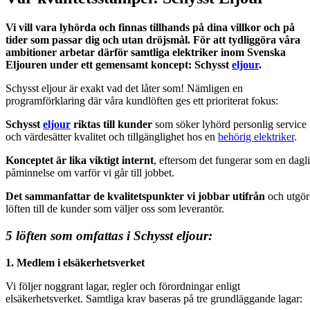
Vi vill vara lyhörda och finnas tillhands på dina villkor och på
tider som passar dig och utan dröjsmål. För att tydliggöra våra
ambitioner arbetar därför samtliga elektriker inom Svenska
Eljouren under ett gemensamt koncept: Schysst
eljour
.
Schysst eljour är exakt vad det låter som! Nämligen en
programförklaring där våra kundlöften ges ett prioriterat fokus:
Schysst
eljour
riktas till kunder
som söker lyhörd personlig service
och värdesätter kvalitet och tillgänglighet hos en
behörig elektriker
.
Konceptet är lika viktigt internt
, eftersom det fungerar som en dagl
påminnelse om varför vi går till jobbet.
Det
sammanfattar de
kvalitetspunkter vi jobbar utifrån
och utgör
löften till de kunder som väljer oss som leverantör.
5 löften som omfattas i Schysst eljour:
1. Medlem i elsäkerhetsverket
Vi följer noggrant lagar, regler och förordningar enligt
elsäkerhetsverket. Samtliga krav baseras på tre grundläggande lagar: