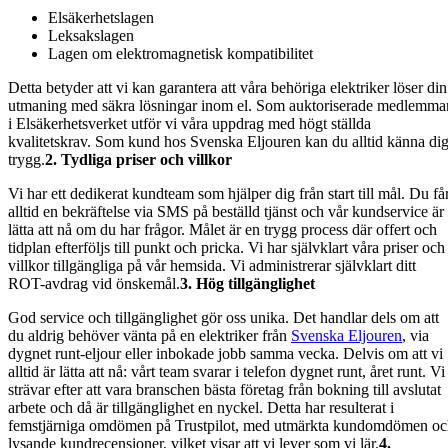
Elsäkerhetslagen
Leksakslagen
Lagen om elektromagnetisk kompatibilitet
Detta betyder att vi kan garantera att våra behöriga elektriker löser din
utmaning med säkra lösningar inom el. Som auktoriserade medlemma
i Elsäkerhetsverket utför vi våra uppdrag med högt ställda
kvalitetskrav. Som kund hos Svenska Eljouren kan du alltid känna di
trygg.
2.
Tydliga priser och villkor
Vi har ett dedikerat kundteam som hjälper dig från start till mål. Du få
alltid en bekräftelse via SMS på beställd tjänst och vår kundservice är
lätta att nå om du har frågor. Målet är en trygg process där offert och
tidplan efterföljs till punkt och pricka. Vi har självklart våra priser och
villkor tillgängliga på vår hemsida. Vi administrerar självklart ditt
ROT-avdrag vid önskemål.
3.
Hög tillgänglighet
God service och tillgänglighet gör oss unika. Det handlar dels om att
du aldrig behöver vänta på en elektriker från
Svenska Eljouren
, via
dygnet runt-eljour eller inbokade jobb samma vecka. Delvis om att vi
alltid är lätta att nå: vårt team svarar i telefon dygnet runt, året runt. Vi
strävar efter att vara branschen bästa företag från bokning till avslutat
arbete och då är tillgänglighet en nyckel. Detta har resulterat i
femstjärniga omdömen på Trustpilot, med utmärkta kundomdömen o
lysande kundrecensioner, vilket visar att vi lever som vi lär.
4.