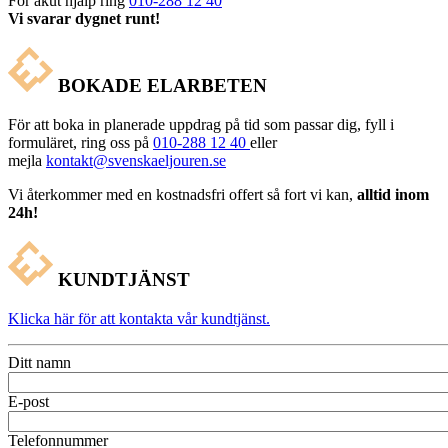
För akut hjälp ring
010-288 12 40
Vi svarar dygnet runt!
BOKADE ELARBETEN
För att boka in planerade uppdrag på tid som passar dig, fyll i
formuläret, ring oss på
010-288 12 40
eller
mejla
kontakt@svenskaeljouren.se
Vi återkommer med en kostnadsfri offert så fort vi kan,
a
lltid inom
24h!
KUNDTJÄNST
Klicka här för att kontakta vår kundtjänst.
Ditt namn
E-post
Telefonnummer