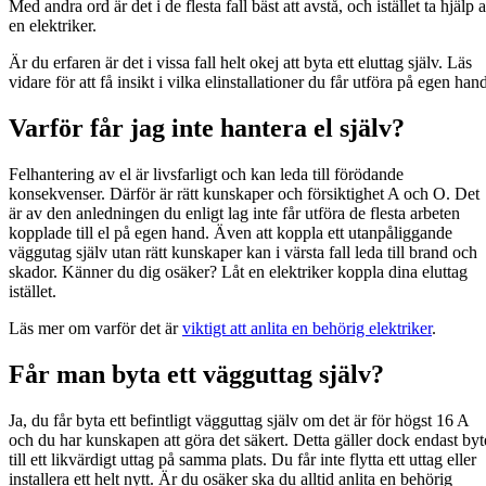
Med andra ord är det i de flesta fall bäst att avstå, och istället ta hjälp 
en elektriker.
Är du erfaren är det i vissa fall helt okej att byta ett eluttag själv. Läs
vidare för att få insikt i vilka elinstallationer du får utföra på egen han
Varför får jag inte hantera el själv?
Felhantering av el är livsfarligt och kan leda till förödande
konsekvenser. Därför är rätt kunskaper och försiktighet A och O. Det
är av den anledningen du enligt lag inte får utföra de flesta arbeten
kopplade till el på egen hand. Även att koppla ett utanpåliggande
väggutag själv utan rätt kunskaper kan i värsta fall leda till brand och
skador. Känner du dig osäker? Låt en elektriker koppla dina eluttag
istället.
Läs mer om varför det är
viktigt att anlita en behörig elektriker
.
Får man byta ett vägguttag själv?
Ja, du får byta ett befintligt vägguttag själv om det är för högst 16 A
och du har kunskapen att göra det säkert. Detta gäller dock endast byt
till ett likvärdigt uttag på samma plats. Du får inte flytta ett uttag eller
installera ett helt nytt. Är du osäker ska du alltid anlita en behörig