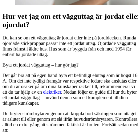
Hur vet jag om ett vägguttag är jordat elle
ojordat?
Du kan se om ett vägguttag är jordat eller inte på jordblecken. Runda
ojordade stickproppar passar inte ett jordat uttag. Ojordade vägguttag
finns främst i äldre hus. Hus som är byggda från och med 1994 får
enbart ha jordade uttag.
Byta ett jordat vägguttag – hur gör jag?
Det går bra att på egen hand byta ett befintligt eluttag som är högst 16
A. Om det inte tydligt framgår var respektive ledare ska anslutas eller
om du är osäker på om dina kunskaper räcker till, rekommenderar vi
att du tar hjälp av en
elektriker
. Nedan följer en guide till hur du byter
ett jordat vägguttag – använd denna som ett komplement till dina
tidigare kunskaper.
Du bryter strömbrytaren genom att koppla bort säkringen som uttaget
är aslutet till eller genom att slå ifrån huvudströmbrytaren. Kontrollera
alltid en extra gång att strömmen faktiskt är bruten. Fortsätt sedan me
att: