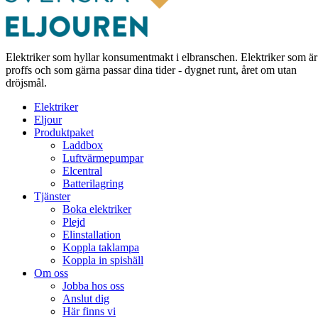
Elektriker som hyllar konsumentmakt i elbranschen. Elektriker som är
proffs och som gärna passar dina tider - dygnet runt, året om utan
dröjsmål.
Elektriker
Eljour
Produktpaket
Laddbox
Luftvärmepumpar
Elcentral
Batterilagring
Tjänster
Boka elektriker
Plejd
Elinstallation
Koppla taklampa
Koppla in spishäll
Om oss
Jobba hos oss
Anslut dig
Här finns vi