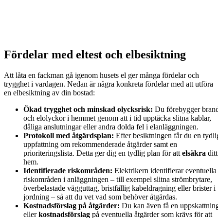
Fördelar med eltest och elbesiktning
Att låta en fackman gå igenom husets el ger många fördelar och
trygghet i vardagen. Nedan är några konkreta fördelar med att utföra
en elbesiktning av din bostad:
Ökad trygghet och minskad olycksrisk:
Du förebygger bran
och elolyckor i hemmet genom att i tid upptäcka slitna kablar,
dåliga anslutningar eller andra dolda fel i elanläggningen.
Protokoll med åtgärdsplan:
Efter besiktningen får du en tydli
uppfattning om rekommenderade åtgärder samt en
prioriteringslista. Detta ger dig en tydlig plan för att
elsäkra
ditt
hem.
Identifierade riskområden:
Elektrikern identifierar eventuella
riskområden i anläggningen – till exempel slitna strömbrytare,
överbelastade vägguttag, bristfällig kabeldragning eller brister i
jordning – så att du vet vad som behöver åtgärdas.
Kostnadsförslag på åtgärder:
Du kan även få en uppskattnin
eller
kostnadsförslag
på eventuella åtgärder som krävs för att