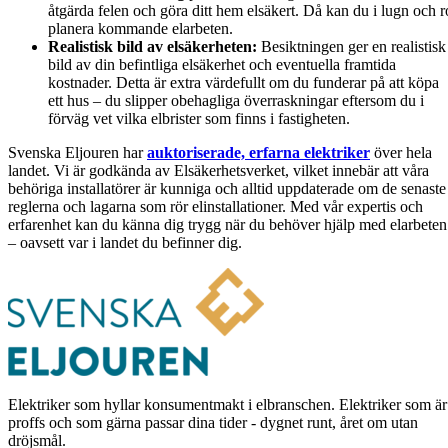
åtgärda felen och göra ditt hem elsäkert. Då kan du i lugn och r
planera kommande elarbeten.
Realistisk bild av elsäkerheten:
Besiktningen ger en realistisk
bild av din befintliga elsäkerhet och eventuella framtida
kostnader. Detta är extra värdefullt om du funderar på att köpa
ett hus – du slipper obehagliga överraskningar eftersom du i
förväg vet vilka elbrister som finns i fastigheten.
Svenska Eljouren har
auktoriserade, erfarna elektriker
över hela
landet. Vi är godkända av Elsäkerhetsverket, vilket innebär att våra
behöriga installatörer är kunniga och alltid uppdaterade om de senaste
reglerna och lagarna som rör elinstallationer. Med vår expertis och
erfarenhet kan du känna dig trygg när du behöver hjälp med elarbeten
– oavsett var i landet du befinner dig.
Elektriker som hyllar konsumentmakt i elbranschen. Elektriker som är
proffs och som gärna passar dina tider - dygnet runt, året om utan
dröjsmål.