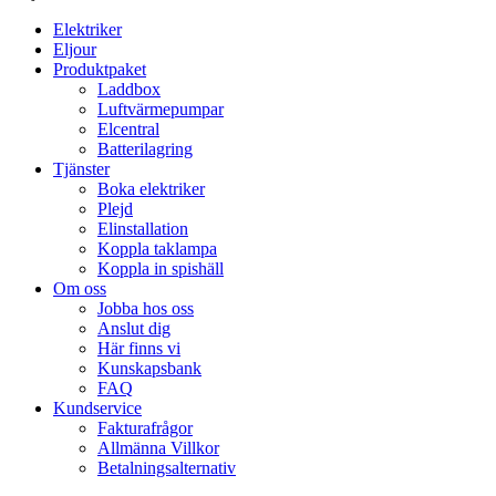
Elektriker
Eljour
Produktpaket
Laddbox
Luftvärmepumpar
Elcentral
Batterilagring
Tjänster
Boka elektriker
Plejd
Elinstallation
Koppla taklampa
Koppla in spishäll
Om oss
Jobba hos oss
Anslut dig
Här finns vi
Kunskapsbank
FAQ
Kundservice
Fakturafrågor
Allmänna Villkor
Betalningsalternativ