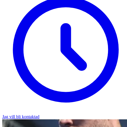
Jag vill bli kontaktad