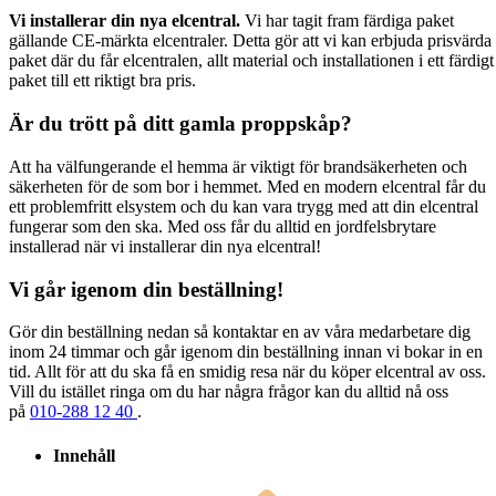
Vi installerar din nya elcentral.
Vi har tagit fram färdiga paket
gällande CE-märkta elcentraler. Detta gör att vi kan erbjuda prisvärda
paket där du får elcentralen, allt material och installationen i ett färdigt
paket till ett riktigt bra pris.
Är du trött på ditt gamla proppskåp?
Att ha välfungerande el hemma är viktigt för brandsäkerheten och
säkerheten för de som bor i hemmet. Med en modern elcentral får du
ett problemfritt elsystem och du kan vara trygg med att din elcentral
fungerar som den ska. Med oss får du alltid en jordfelsbrytare
installerad när vi installerar din nya elcentral!
Vi går igenom din beställning!
Gör din beställning nedan så kontaktar en av våra medarbetare dig
inom 24 timmar och går igenom din beställning innan vi bokar in en
tid. Allt för att du ska få en smidig resa när du köper elcentral av oss.
Vill du istället ringa om du har några frågor kan du alltid nå oss
på
010-288 12 40
.
Innehåll