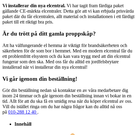
Vi installerar din nya elcentral.
Vi har tagit fram färdiga paket
gällande CE-märkta elcentraler. Detta gör att vi kan erbjuda prisvärda
paket där du får elcentralen, allt material och installationen i ett färdigt
paket till ett riktigt bra pris.
Är du trött på ditt gamla proppskåp?
Att ha välfungerande el hemma är viktigt för brandsäkerheten och
säkerheten för de som bor i hemmet. Med en modern elcentral får du
ett problemfritt elsystem och du kan vara trygg med att din elcentral
fungerar som den ska. Med oss får du alltid en jordfelsbrytare
installerad när vi installerar din nya elcentral!
Vi går igenom din beställning!
Gör din beställning nedan så kontaktar en av våra medarbetare dig
inom 24 timmar och går igenom din beställning innan vi bokar in en
tid. Allt för att du ska få en smidig resa när du köper elcentral av oss.
Vill du istället ringa om du har några frågor kan du alltid nå oss
på
010-288 12 40
.
Innehåll