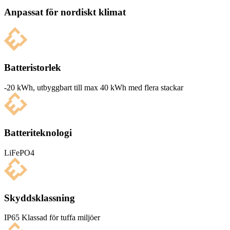
Anpassat för nordiskt klimat
Batteristorlek
-20 kWh, utbyg­g­bart till max 40 kWh med flera stackar
Batteriteknologi
LiFePO4
Skyddsklassning
IP65 Klas­sad för tuffa miljöer