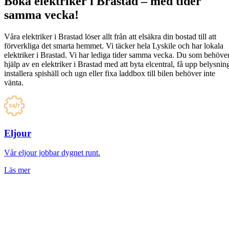
Boka elektriker i Brastad – med tider
samma vecka!
Våra elektriker i Brastad löser allt från att elsäkra din bostad till att
förverkliga det smarta hemmet. Vi täcker hela Lyskile och har lokala
elektriker i Brastad. Vi har lediga tider samma vecka. Du som behöve
hjälp av en elektriker i Brastad med att byta elcentral, få upp belysnin
installera spishäll och ugn eller fixa laddbox till bilen behöver inte
vänta.
Eljour
Vår eljour jobbar dygnet runt.
Läs mer