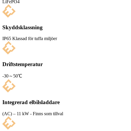
LiFePO4
Skyddsklassning
IP65 Klas­sad för tuffa miljöer
Driftstemperatur
-30～50℃
Integrerad elbilsladdare
(AC) – 11 kW - Finns som tillval