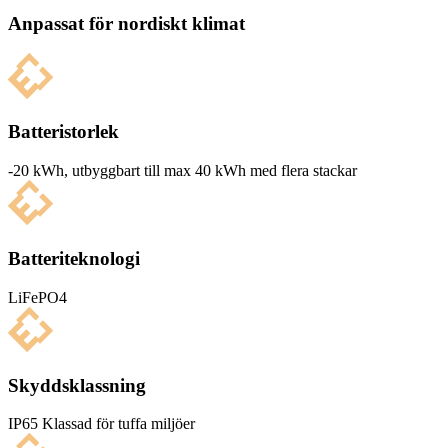
Anpassat för nordiskt klimat
Batteristorlek
-20 kWh, utbyg­g­bart till max 40 kWh med flera stackar
Batteriteknologi
LiFePO4
Skyddsklassning
IP65 Klas­sad för tuffa miljöer