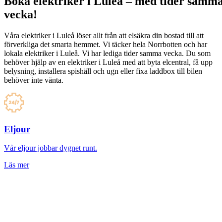
Boka elektriker i Luleå – med tider samm
vecka!
Våra elektriker i Luleå löser allt från att elsäkra din bostad till att
förverkliga det smarta hemmet. Vi täcker hela Norrbotten och har
lokala elektriker i Luleå. Vi har lediga tider samma vecka. Du som
behöver hjälp av en elektriker i Luleå med att byta elcentral, få upp
belysning, installera spishäll och ugn eller fixa laddbox till bilen
behöver inte vänta.
Eljour
Vår eljour jobbar dygnet runt.
Läs mer