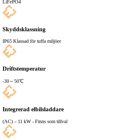
LiFePO4
Skyddsklassning
IP65 Klas­sad för tuffa miljöer
Driftstemperatur
-30～50℃
Integrerad elbilsladdare
(AC) – 11 kW - Finns som tillval