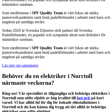
människor samman.
Som medlemmar i
SPF Quality Team
är vårt fokus att stärka
juniorverksamheten samt bistå padelförbundet i arbetet med barn och
ungdom på samtliga nivåer.
Sedan 2020 är Svenska Eljouren stolt partner till Svenska
Padelförbundet, en populär och sympatisk idrott som definitivt för
människor samman.
Som medlemmar i
SPF Quality Team
är vårt fokus att stärka
juniorverksamheten samt bistå padelförbundet i arbetet med barn och
ungdom på samtliga nivåer.
Läs mer om satsningen
Behöver du en elektriker i Norrtull
närmaste veckorna?
Ring oss! Vår specialitet är tillgängliga och behöriga elektriker i
Norrtull som utför eljobb av hög kvalitet till
fast pris
på kort
varsel. Vi har alltid tid för dig för bokade elinstallationer i
Norrtull och du kan känna dig trygg att det alltid är behöriga
elektriker som utför eljobbet.