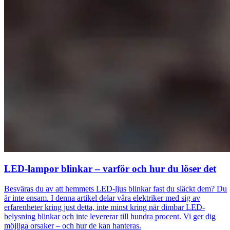
LED-lampor blinkar – varför och hur du löser det
Besväras du av att hemmets LED-ljus blinkar fast du släckt dem? Du
är inte ensam. I denna artikel delar våra elektriker med sig av
erfarenheter kring just detta, inte minst kring när dimbar LED-
belysning blinkar och inte levererar till hundra procent. Vi ger dig
möjliga orsaker – och hur de kan hanteras.