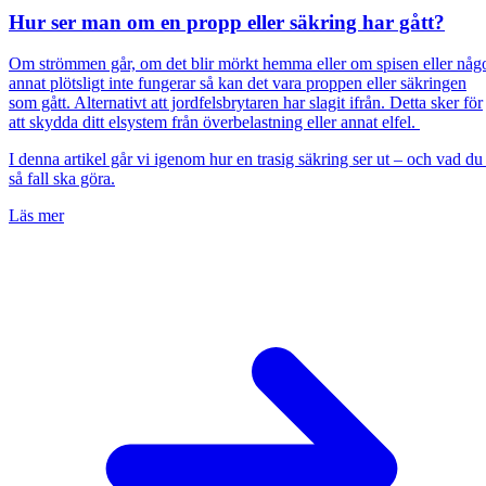
Hur ser man om en propp eller säkring har gått?
Om strömmen går, om det blir mörkt hemma eller om spisen eller någ
annat plötsligt inte fungerar så kan det vara proppen eller säkringen
som gått. Alternativt att jordfelsbrytaren har slagit ifrån. Detta sker för
att skydda ditt elsystem från överbelastning eller annat elfel.
I denna artikel går vi igenom hur en trasig säkring ser ut – och vad du 
så fall ska göra.
Läs mer