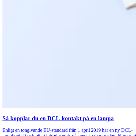
Så kopplar du en DCL-kontakt på en lampa
Enligt en tongivande EU-standard från 1 april 2019 har en ny DCL-
lampkontakt och uttag introducerats på svenska marknaden. Numer v