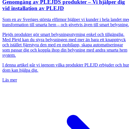
Genomgång av PLEJDS produkter – Vi hjälper dig
vid installation av PLEJD
Som en av Sveriges största elfirmor hjälper vi kunder i hela landet me
transformation till smarta hem – och givetvis även till smart belysning
Plejds produkter gör smart belysningsstyrning enkel och tillgänglig.
Med Plejd kan du styra belysningen med mer än bara ett knapptryck
och istället fjärrstyra den med en mobilapp, skapa automatiseringar
som passar dig och koppla ihop din belysning med andra smarta hem
system.
I denna artikel går vi igenom vilka produkter PLEJD erbjuder och hur
dom kan hjälpa dig.
Läs mer