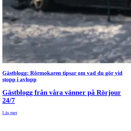
Gästblogg: Rörmokaren tipsar om vad du gör vid
stopp i avlopp
Gästblogg från våra vänner på Rörjour
24/7
Läs mer