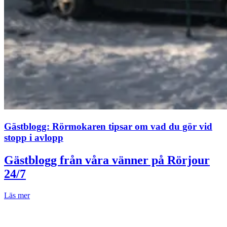
Gästblogg: Rörmokaren tipsar om vad du gör vid
stopp i avlopp
Gästblogg från våra vänner på Rörjour
24/7
Läs mer