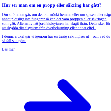
Hur ser man om en propp eller säkring har gått?
Om strömmen går, om det blir mörkt hemma eller om spisen eller någ
annat plötsligt inte fungerar så kan det vara proppen eller säkringen
som gått. Alternativt att jordfelsbrytaren har slagit ifrån. Detta sker för
att skydda ditt elsystem från överbelastning eller annat elfel.
I denna artikel går vi igenom hur en trasig säkring ser ut – och vad du 
så fall ska göra.
Läs mer