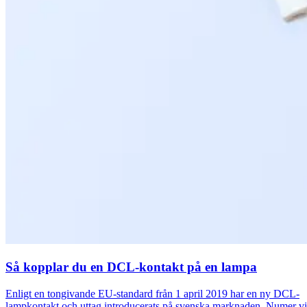
Så kopplar du en DCL-kontakt på en lampa
Enligt en tongivande EU-standard från 1 april 2019 har en ny DCL-
lampkontakt och uttag introducerats på svenska marknaden. Numer v