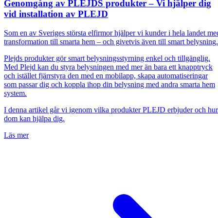
Genomgång av PLEJDS produkter – Vi hjälper dig
vid installation av PLEJD
Som en av Sveriges största elfirmor hjälper vi kunder i hela landet me
transformation till smarta hem – och givetvis även till smart belysning
Plejds produkter gör smart belysningsstyrning enkel och tillgänglig.
Med Plejd kan du styra belysningen med mer än bara ett knapptryck
och istället fjärrstyra den med en mobilapp, skapa automatiseringar
som passar dig och koppla ihop din belysning med andra smarta hem
system.
I denna artikel går vi igenom vilka produkter PLEJD erbjuder och hur
dom kan hjälpa dig.
Läs mer