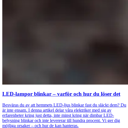
LED-lampor blinkar – varför och hur du löser det
Besväras du av att hemmets LED-ljus blinkar fast du släckt dem? Du
är inte ensam. I denna artikel delar våra elektriker med sig av
erfarenheter kring just detta, inte minst kring när dimbar LED-
belysning blinkar och inte levererar till hundra procent. Vi ger dig
möjliga orsaker – och hur de kan hanteras.