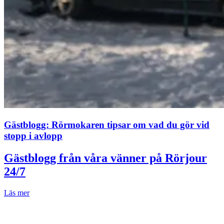
Gästblogg: Rörmokaren tipsar om vad du gör vid
stopp i avlopp
Gästblogg från våra vänner på Rörjour
24/7
Läs mer