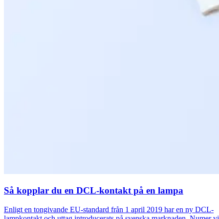
Så kopplar du en DCL-kontakt på en lampa
Enligt en tongivande EU-standard från 1 april 2019 har en ny DCL-
lampkontakt och uttag introducerats på svenska marknaden. Numer v