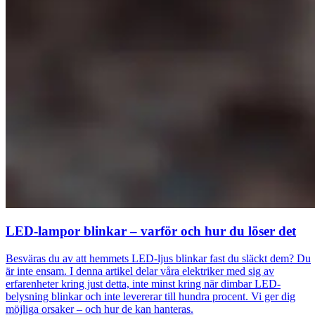
LED-lampor blinkar – varför och hur du löser det
Besväras du av att hemmets LED-ljus blinkar fast du släckt dem? Du
är inte ensam. I denna artikel delar våra elektriker med sig av
erfarenheter kring just detta, inte minst kring när dimbar LED-
belysning blinkar och inte levererar till hundra procent. Vi ger dig
möjliga orsaker – och hur de kan hanteras.