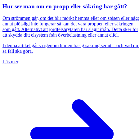
Hur ser man om en propp eller säkring har gått?
Om strömmen går, om det blir mörkt hemma eller om spisen eller någ
annat plötsligt inte fungerar så kan det vara proppen eller säkringen
som gått. Alternativt att jordfelsbrytaren har slagit ifrån. Detta sker för
att skydda ditt elsystem från överbelastning eller annat elfel.
I denna artikel går vi igenom hur en trasig säkring ser ut – och vad du 
så fall ska göra.
Läs mer