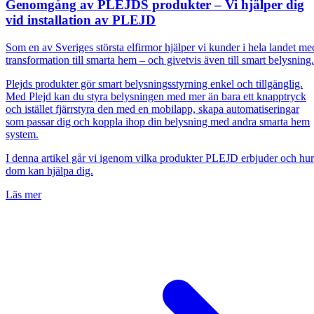
Genomgång av PLEJDS produkter – Vi hjälper dig
vid installation av PLEJD
Som en av Sveriges största elfirmor hjälper vi kunder i hela landet me
transformation till smarta hem – och givetvis även till smart belysning
Plejds produkter gör smart belysningsstyrning enkel och tillgänglig.
Med Plejd kan du styra belysningen med mer än bara ett knapptryck
och istället fjärrstyra den med en mobilapp, skapa automatiseringar
som passar dig och koppla ihop din belysning med andra smarta hem
system.
I denna artikel går vi igenom vilka produkter PLEJD erbjuder och hur
dom kan hjälpa dig.
Läs mer