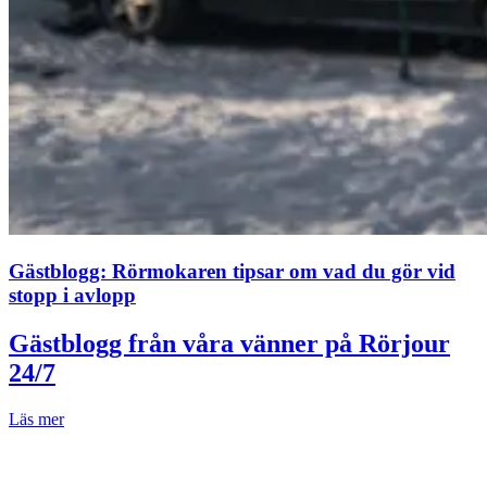
Gästblogg: Rörmokaren tipsar om vad du gör vid
stopp i avlopp
Gästblogg från våra vänner på Rörjour
24/7
Läs mer