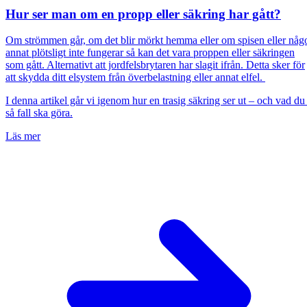
Hur ser man om en propp eller säkring har gått?
Om strömmen går, om det blir mörkt hemma eller om spisen eller någ
annat plötsligt inte fungerar så kan det vara proppen eller säkringen
som gått. Alternativt att jordfelsbrytaren har slagit ifrån. Detta sker för
att skydda ditt elsystem från överbelastning eller annat elfel.
I denna artikel går vi igenom hur en trasig säkring ser ut – och vad du 
så fall ska göra.
Läs mer