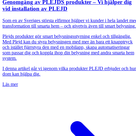
Genomgång av PLEJDS produkter – Vi hjälper dig
vid installation av PLEJD
Som en av Sveriges största elfirmor hjälper vi kunder i hela landet me
transformation till smarta hem – och givetvis även till smart belysning
Plejds produkter gör smart belysningsstyrning enkel och tillgänglig.
Med Plejd kan du styra belysningen med mer än bara ett knapptryck
och istället fjärrstyra den med en mobilapp, skapa automatiseringar
som passar dig och koppla ihop din belysning med andra smarta hem
system.
I denna artikel går vi igenom vilka produkter PLEJD erbjuder och hur
dom kan hjälpa dig.
Läs mer