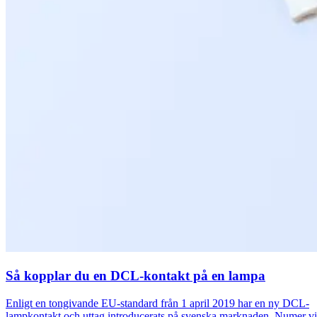
Så kopplar du en DCL-kontakt på en lampa
Enligt en tongivande EU-standard från 1 april 2019 har en ny DCL-
lampkontakt och uttag introducerats på svenska marknaden. Numer v