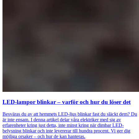
LED-lampor blinkar – varför och hur du löser det
Besväras du av att hemmets LED-ljus blinkar fast du släckt dem? Du
är inte ensam. I denna artikel delar våra elektriker med sig av
erfarenheter kring just detta, inte minst kring när dimbar LED-
belysning blinkar och inte levererar till hundra procent. Vi ger dig
möjliga orsaker – och hur de kan hanteras.