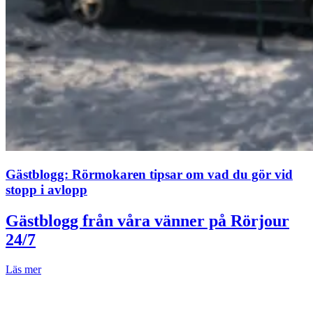
Gästblogg: Rörmokaren tipsar om vad du gör vid
stopp i avlopp
Gästblogg från våra vänner på Rörjour
24/7
Läs mer