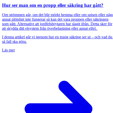
Hur ser man om en propp eller säkring har gått?
Om strömmen går, om det blir mörkt hemma eller om spisen eller någ
annat plötsligt inte fungerar så kan det vara proppen eller säkringen
som gått. Alternativt att jordfelsbrytaren har slagit ifrån. Detta sker för
att skydda ditt elsystem från överbelastning eller annat elfel.
I denna artikel går vi igenom hur en trasig säkring ser ut – och vad du 
så fall ska göra.
Läs mer