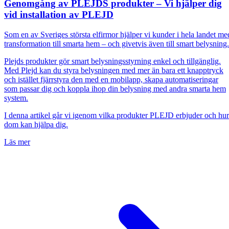
Genomgång av PLEJDS produkter – Vi hjälper dig
vid installation av PLEJD
Som en av Sveriges största elfirmor hjälper vi kunder i hela landet me
transformation till smarta hem – och givetvis även till smart belysning
Plejds produkter gör smart belysningsstyrning enkel och tillgänglig.
Med Plejd kan du styra belysningen med mer än bara ett knapptryck
och istället fjärrstyra den med en mobilapp, skapa automatiseringar
som passar dig och koppla ihop din belysning med andra smarta hem
system.
I denna artikel går vi igenom vilka produkter PLEJD erbjuder och hur
dom kan hjälpa dig.
Läs mer