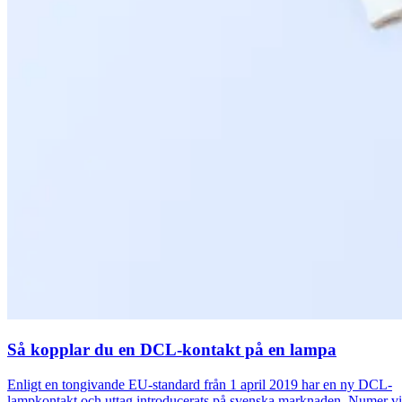
Så kopplar du en DCL-kontakt på en lampa
Enligt en tongivande EU-standard från 1 april 2019 har en ny DCL-
lampkontakt och uttag introducerats på svenska marknaden. Numer v