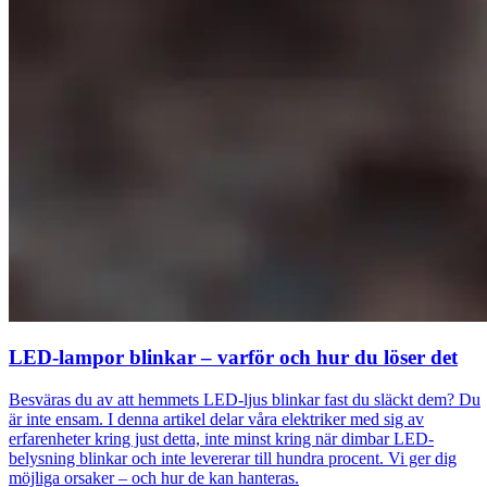
LED-lampor blinkar – varför och hur du löser det
Besväras du av att hemmets LED-ljus blinkar fast du släckt dem? Du
är inte ensam. I denna artikel delar våra elektriker med sig av
erfarenheter kring just detta, inte minst kring när dimbar LED-
belysning blinkar och inte levererar till hundra procent. Vi ger dig
möjliga orsaker – och hur de kan hanteras.