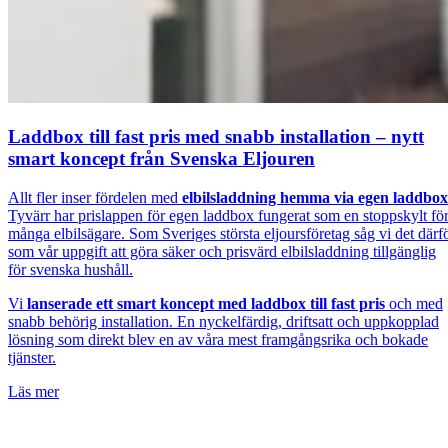
Laddbox till fast pris med snabb installation – nytt
smart koncept från Svenska Eljouren
Allt fler inser fördelen med
elbilsladdning hemma via egen laddbox
Tyvärr har prislappen för egen laddbox fungerat som en stoppskylt fö
många elbilsägare. Som Sveriges största eljoursföretag såg vi det därf
som vår uppgift att göra säker och prisvärd elbilsladdning tillgänglig
för svenska hushåll.
Vi
lanserade ett smart koncept med laddbox till fast pris
och med
snabb behörig installation. En nyckelfärdig, driftsatt och uppkopplad
lösning som direkt blev en av våra mest framgångsrika och bokade
tjänster.
Läs mer