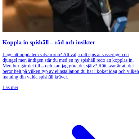
Koppla in spishäll – råd och insikter
Läge att uppdatera vitvarorna? Att välja rätt spis är visserligen en
djungel men äntligen står du med en ny spishäll redo att kopplas in.
Men hur går det till – och kan jag göra det själv? Rätt svar är att det
beror helt på vilken typ av elinstallation du har i köket idag och vilken
matning din valda spishäll kräver.
Läs mer