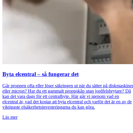
Byta elcentral – så fungerar det
Går proppen ofta eller löser säkringen ut när du sätter på diskmaskine
eller micron? Har du ett gammalt proppskåp utan jordfelsbrytare? Då
kan det vara dags för ett centralbyte. Här går vi igenom vad en
elcentral är, vad det kostar att byta elcentral och varför det är en av de
viktigaste elsäkerhetsinvesteringarna du kan göra.
Läs mer