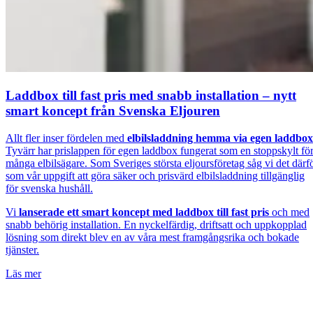
Laddbox till fast pris med snabb installation – nytt
smart koncept från Svenska Eljouren
Allt fler inser fördelen med
elbilsladdning hemma via egen laddbox
Tyvärr har prislappen för egen laddbox fungerat som en stoppskylt fö
många elbilsägare. Som Sveriges största eljoursföretag såg vi det därf
som vår uppgift att göra säker och prisvärd elbilsladdning tillgänglig
för svenska hushåll.
Vi
lanserade ett smart koncept med laddbox till fast pris
och med
snabb behörig installation. En nyckelfärdig, driftsatt och uppkopplad
lösning som direkt blev en av våra mest framgångsrika och bokade
tjänster.
Läs mer