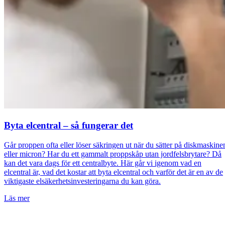
Byta elcentral – så fungerar det
Går proppen ofta eller löser säkringen ut när du sätter på diskmaskine
eller micron? Har du ett gammalt proppskåp utan jordfelsbrytare? Då
kan det vara dags för ett centralbyte. Här går vi igenom vad en
elcentral är, vad det kostar att byta elcentral och varför det är en av de
viktigaste elsäkerhetsinvesteringarna du kan göra.
Läs mer