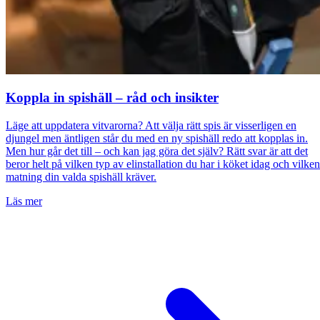
Koppla in spishäll – råd och insikter
Läge att uppdatera vitvarorna? Att välja rätt spis är visserligen en
djungel men äntligen står du med en ny spishäll redo att kopplas in.
Men hur går det till – och kan jag göra det själv? Rätt svar är att det
beror helt på vilken typ av elinstallation du har i köket idag och vilken
matning din valda spishäll kräver.
Läs mer