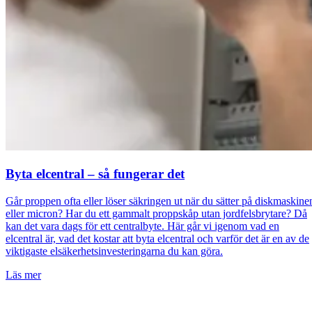
Byta elcentral – så fungerar det
Går proppen ofta eller löser säkringen ut när du sätter på diskmaskine
eller micron? Har du ett gammalt proppskåp utan jordfelsbrytare? Då
kan det vara dags för ett centralbyte. Här går vi igenom vad en
elcentral är, vad det kostar att byta elcentral och varför det är en av de
viktigaste elsäkerhetsinvesteringarna du kan göra.
Läs mer