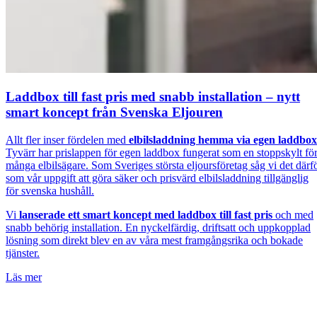
Laddbox till fast pris med snabb installation – nytt
smart koncept från Svenska Eljouren
Allt fler inser fördelen med
elbilsladdning hemma via egen laddbox
Tyvärr har prislappen för egen laddbox fungerat som en stoppskylt fö
många elbilsägare. Som Sveriges största eljoursföretag såg vi det därf
som vår uppgift att göra säker och prisvärd elbilsladdning tillgänglig
för svenska hushåll.
Vi
lanserade ett smart koncept med laddbox till fast pris
och med
snabb behörig installation. En nyckelfärdig, driftsatt och uppkopplad
lösning som direkt blev en av våra mest framgångsrika och bokade
tjänster.
Läs mer