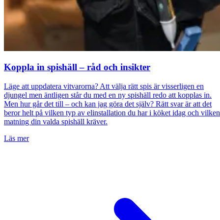
Koppla in spishäll – råd och insikter
Läge att uppdatera vitvarorna? Att välja rätt spis är visserligen en
djungel men äntligen står du med en ny spishäll redo att kopplas in.
Men hur går det till – och kan jag göra det själv? Rätt svar är att det
beror helt på vilken typ av elinstallation du har i köket idag och vilken
matning din valda spishäll kräver.
Läs mer