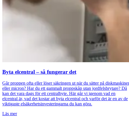
Byta elcentral – så fungerar det
Går proppen ofta eller löser säkringen ut när du sätter på diskmaskine
eller micron? Har du ett gammalt proppskåp utan jordfelsbrytare? Då
kan det vara dags för ett centralbyte. Här går vi igenom vad en
elcentral är, vad det kostar att byta elcentral och varför det är en av de
viktigaste elsäkerhetsinvesteringarna du kan göra.
Läs mer