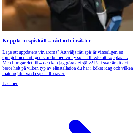
Koppla in spishäll – råd och insikter
Läge att uppdatera vitvarorna? Att välja rätt spis är visserligen en
djungel men äntligen står du med en ny spishäll redo att kopplas in.
Men hur går det till – och kan jag göra det själv? Rätt svar är att det
beror helt på vilken typ av elinstallation du har i köket idag och vilken
matning din valda spishäll kräver.
Läs mer