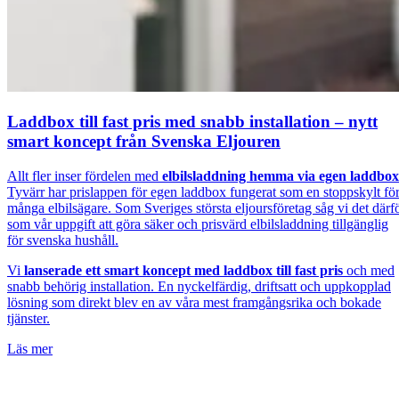
Laddbox till fast pris med snabb installation – nytt
smart koncept från Svenska Eljouren
Allt fler inser fördelen med
elbilsladdning hemma via egen laddbox
Tyvärr har prislappen för egen laddbox fungerat som en stoppskylt fö
många elbilsägare. Som Sveriges största eljoursföretag såg vi det därf
som vår uppgift att göra säker och prisvärd elbilsladdning tillgänglig
för svenska hushåll.
Vi
lanserade ett smart koncept med laddbox till fast pris
och med
snabb behörig installation. En nyckelfärdig, driftsatt och uppkopplad
lösning som direkt blev en av våra mest framgångsrika och bokade
tjänster.
Läs mer