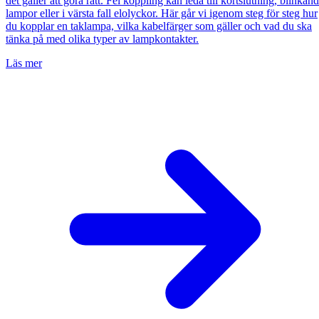
det gäller att göra rätt. Fel koppling kan leda till kortslutning, blinkan
lampor eller i värsta fall elolyckor. Här går vi igenom steg för steg hur
du kopplar en taklampa, vilka kabelfärger som gäller och vad du ska
tänka på med olika typer av lampkontakter.
Läs mer