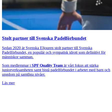
Stolt partner till Svenska Padelförbundet
Sedan 2020 är Svenska Eljouren stolt partner till Svenska
Padelförbundet, en populär och sympatisk idrott som definitivt för
människor samman.
Som medlemmar i
SPF Quality Team
är vårt fokus att stärka
juniorverksamheten samt bistå padelförbundet i arbetet med barn och
ungdom på samtliga nivåer.
Läs mer