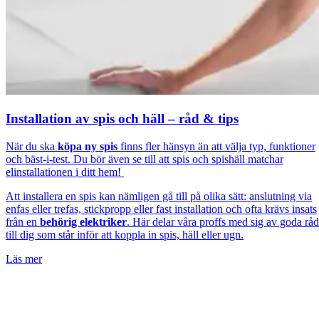
Installation av spis och häll – råd & tips
När du ska
köpa ny spis
finns fler hänsyn än att välja typ, funktioner
och bäst-i-test. Du bör även se till att spis och spishäll matchar
elinstallationen i ditt hem!
Att installera en spis kan nämligen gå till på olika sätt: anslutning via
enfas eller trefas, stickpropp eller fast installation och ofta krävs insats
från en
behörig elektriker
. Här delar våra proffs med sig av goda råd
till dig som står inför att koppla in spis, häll eller ugn.
Läs mer