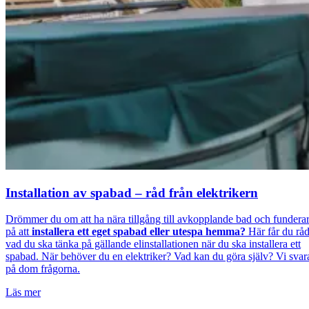
Installation av spabad – råd från elektrikern
Drömmer du om att ha nära tillgång till avkopplande bad och fundera
på att
installera ett eget spabad eller utespa hemma?
Här får du rå
vad du ska tänka på gällande elinstallationen när du ska installera ett
spabad. När behöver du en elektriker? Vad kan du göra själv? Vi svar
på dom frågorna.
Läs mer