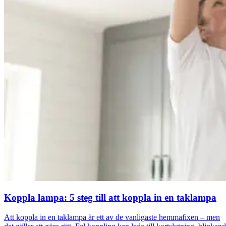
Koppla lampa: 5 steg till att koppla in en taklampa
Att koppla in en taklampa är ett av de vanligaste hemmafixen – men