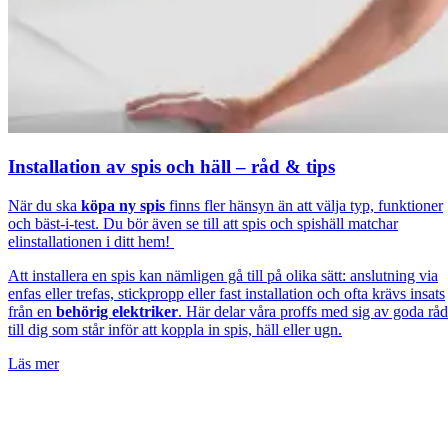
Installation av spis och häll – råd & tips
När du ska
köpa ny spis
finns fler hänsyn än att välja typ, funktioner
och bäst-i-test. Du bör även se till att spis och spishäll matchar
elinstallationen i ditt hem!
Att installera en spis kan nämligen gå till på olika sätt: anslutning via
enfas eller trefas, stickpropp eller fast installation och ofta krävs insats
från en
behörig elektriker
. Här delar våra proffs med sig av goda råd
till dig som står inför att koppla in spis, häll eller ugn.
Läs mer