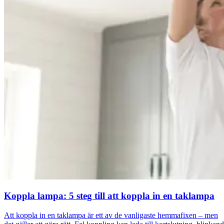
Koppla lampa: 5 steg till att koppla in en taklampa
Att koppla in en taklampa är ett av de vanligaste hemmafixen – men