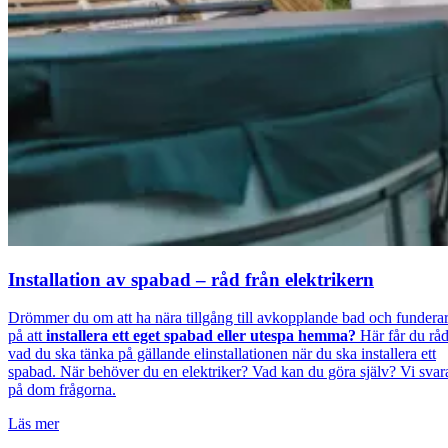
Installation av spabad – råd från elektrikern
Drömmer du om att ha nära tillgång till avkopplande bad och fundera
på att
installera ett eget spabad eller utespa hemma?
Här får du rå
vad du ska tänka på gällande elinstallationen när du ska installera ett
spabad. När behöver du en elektriker? Vad kan du göra själv? Vi svar
på dom frågorna.
Läs mer