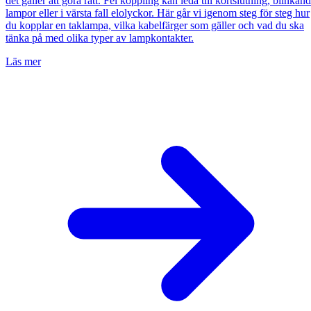
det gäller att göra rätt. Fel koppling kan leda till kortslutning, blinkan
lampor eller i värsta fall elolyckor. Här går vi igenom steg för steg hur
du kopplar en taklampa, vilka kabelfärger som gäller och vad du ska
tänka på med olika typer av lampkontakter.
Läs mer