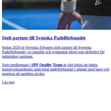
Stolt partner till Svenska Padelförbundet
Sedan 2020 är Svenska Eljouren stolt partner till Svenska
Padelförbundet, en populär och sympatisk idrott som definitivt för
människor samman.
Som medlemmar i
SPF Quality Team
är vårt fokus att stärka
juniorverksamheten samt bistå padelförbundet i arbetet med barn och
ungdom på samtliga nivåer.
Läs mer