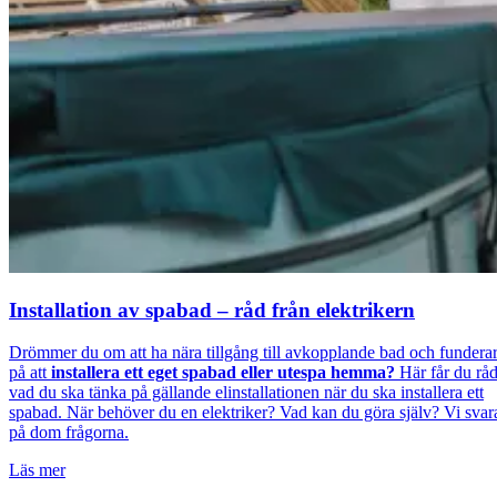
Installation av spabad – råd från elektrikern
Drömmer du om att ha nära tillgång till avkopplande bad och fundera
på att
installera ett eget spabad eller utespa hemma?
Här får du rå
vad du ska tänka på gällande elinstallationen när du ska installera ett
spabad. När behöver du en elektriker? Vad kan du göra själv? Vi svar
på dom frågorna.
Läs mer