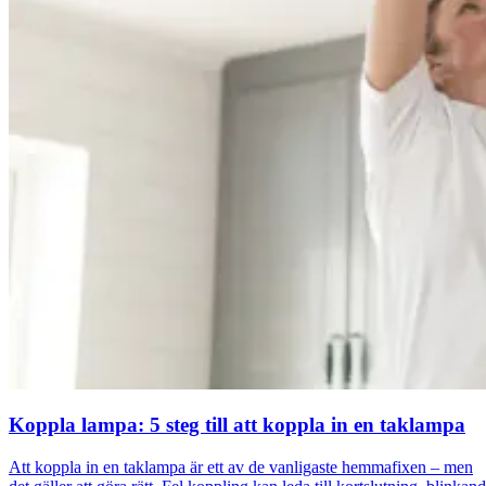
Koppla lampa: 5 steg till att koppla in en taklampa
Att koppla in en taklampa är ett av de vanligaste hemmafixen – men