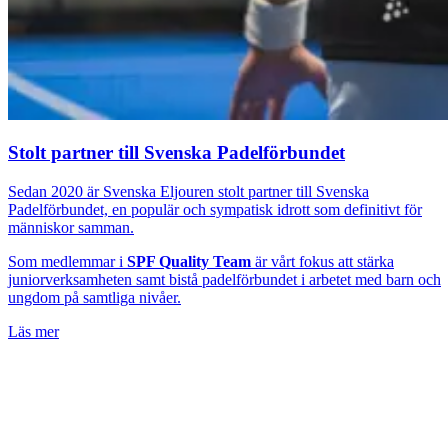
Stolt partner till Svenska Padelförbundet
Sedan 2020 är Svenska Eljouren stolt partner till Svenska
Padelförbundet, en populär och sympatisk idrott som definitivt för
människor samman.
Som medlemmar i
SPF Quality Team
är vårt fokus att stärka
juniorverksamheten samt bistå padelförbundet i arbetet med barn och
ungdom på samtliga nivåer.
Läs mer