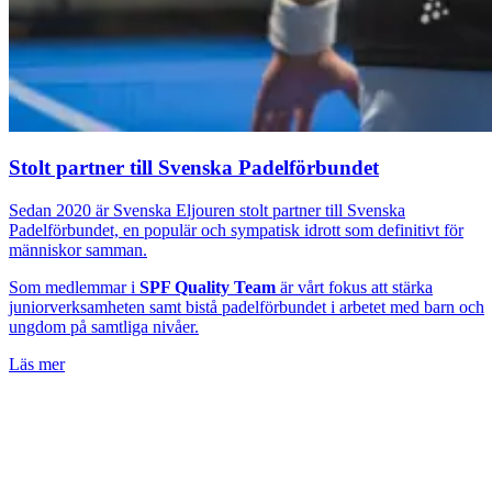
Stolt partner till Svenska Padelförbundet
Sedan 2020 är Svenska Eljouren stolt partner till Svenska
Padelförbundet, en populär och sympatisk idrott som definitivt för
människor samman.
Som medlemmar i
SPF Quality Team
är vårt fokus att stärka
juniorverksamheten samt bistå padelförbundet i arbetet med barn och
ungdom på samtliga nivåer.
Läs mer