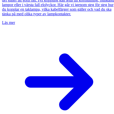
det gäller att göra rätt. Fel koppling kan leda till kortslutning, blinkan
lampor eller i värsta fall elolyckor. Här går vi igenom steg för steg hur
du kopplar en taklampa, vilka kabelfärger som gäller och vad du ska
tänka på med olika typer av lampkontakter.
Läs mer