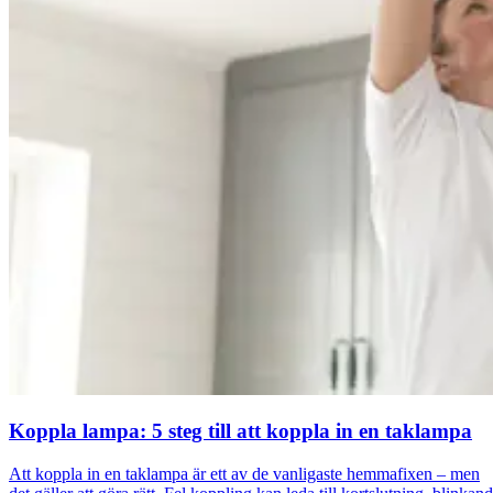
Koppla lampa: 5 steg till att koppla in en taklampa
Att koppla in en taklampa är ett av de vanligaste hemmafixen – men