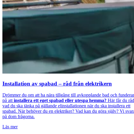
Installation av spabad – råd från elektrikern
Drömmer du om att ha nära tillgång till avkopplande bad och fundera
på att
installera ett eget spabad eller utespa hemma?
Här får du rå
vad du ska tänka på gällande elinstallationen när du ska installera ett
spabad. När behöver du en elektriker? Vad kan du göra själv? Vi svar
på dom frågorna.
Läs mer