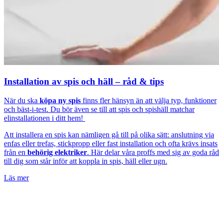
Installation av spis och häll – råd & tips
När du ska
köpa ny spis
finns fler hänsyn än att välja typ, funktioner
och bäst-i-test. Du bör även se till att spis och spishäll matchar
elinstallationen i ditt hem!
Att installera en spis kan nämligen gå till på olika sätt: anslutning via
enfas eller trefas, stickpropp eller fast installation och ofta krävs insats
från en
behörig elektriker
. Här delar våra proffs med sig av goda råd
till dig som står inför att koppla in spis, häll eller ugn.
Läs mer