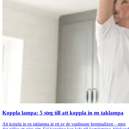
Koppla lampa: 5 steg till att koppla in en taklampa
Att koppla in en taklampa är ett av de vanligaste hemmafixen – men