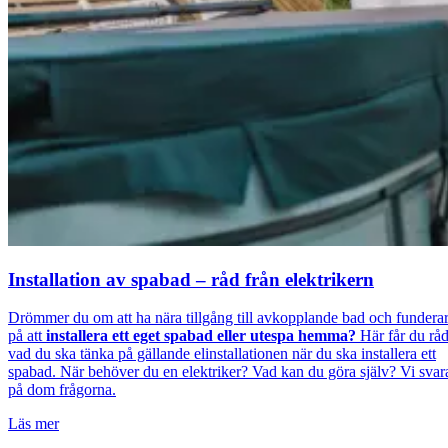
Installation av spabad – råd från elektrikern
Drömmer du om att ha nära tillgång till avkopplande bad och fundera
på att
installera ett eget spabad eller utespa hemma?
Här får du rå
vad du ska tänka på gällande elinstallationen när du ska installera ett
spabad. När behöver du en elektriker? Vad kan du göra själv? Vi svar
på dom frågorna.
Läs mer