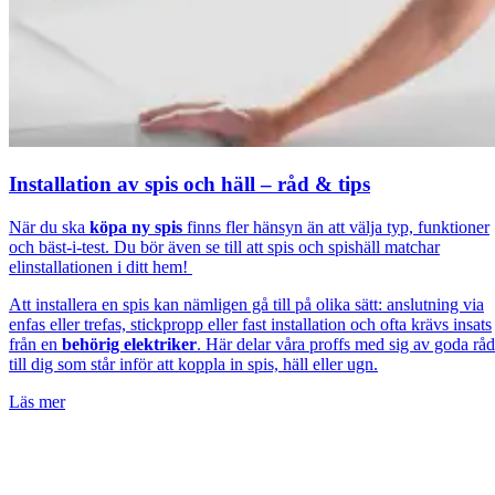
Installation av spis och häll – råd & tips
När du ska
köpa ny spis
finns fler hänsyn än att välja typ, funktioner
och bäst-i-test. Du bör även se till att spis och spishäll matchar
elinstallationen i ditt hem!
Att installera en spis kan nämligen gå till på olika sätt: anslutning via
enfas eller trefas, stickpropp eller fast installation och ofta krävs insats
från en
behörig elektriker
. Här delar våra proffs med sig av goda råd
till dig som står inför att koppla in spis, häll eller ugn.
Läs mer