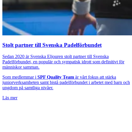
Stolt partner till Svenska Padelförbundet
Sedan 2020 är Svenska Eljouren stolt partner till Svenska
Padelförbundet, en populär och sympatisk idrott som definitivt för
människor samman.
Som medlemmar i
SPF Quality Team
är vårt fokus att stärka
juniorverksamheten samt bistå padelförbundet i arbetet med barn och
ungdom på samtliga nivåer.
Läs mer