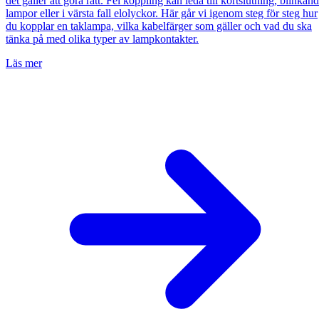
det gäller att göra rätt. Fel koppling kan leda till kortslutning, blinkan
lampor eller i värsta fall elolyckor. Här går vi igenom steg för steg hur
du kopplar en taklampa, vilka kabelfärger som gäller och vad du ska
tänka på med olika typer av lampkontakter.
Läs mer