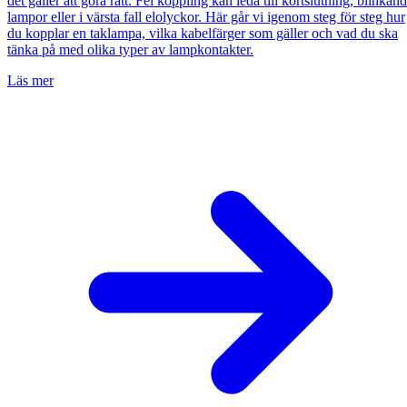
det gäller att göra rätt. Fel koppling kan leda till kortslutning, blinkan
lampor eller i värsta fall elolyckor. Här går vi igenom steg för steg hur
du kopplar en taklampa, vilka kabelfärger som gäller och vad du ska
tänka på med olika typer av lampkontakter.
Läs mer