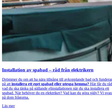
Installation av spabad – råd från elektrikern
Drömmer du om att ha nära tillgång till avkopplande bad och fundera
på att
installera ett eget spabad eller utespa hemma?
Här får du rå
vad du ska tänka på gällande elinstallationen när du ska installera ett
spabad. När behöver du en elektriker? Vad kan du göra själv? Vi svar
på dom frågorna.
Läs mer