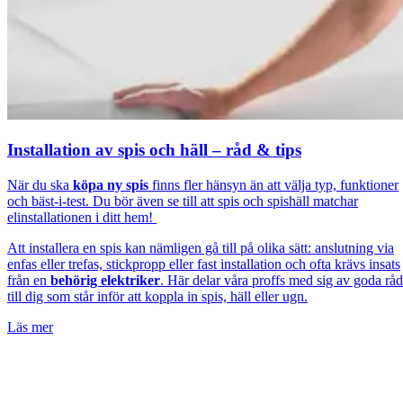
Installation av spis och häll – råd & tips
När du ska
köpa ny spis
finns fler hänsyn än att välja typ, funktioner
och bäst-i-test. Du bör även se till att spis och spishäll matchar
elinstallationen i ditt hem!
Att installera en spis kan nämligen gå till på olika sätt: anslutning via
enfas eller trefas, stickpropp eller fast installation och ofta krävs insats
från en
behörig elektriker
. Här delar våra proffs med sig av goda råd
till dig som står inför att koppla in spis, häll eller ugn.
Läs mer