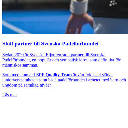
Stolt partner till Svenska Padelförbundet
Sedan 2020 är Svenska Eljouren stolt partner till Svenska
Padelförbundet, en populär och sympatisk idrott som definitivt för
människor samman.
Som medlemmar i
SPF Quality Team
är vårt fokus att stärka
juniorverksamheten samt bistå padelförbundet i arbetet med barn och
ungdom på samtliga nivåer.
Läs mer