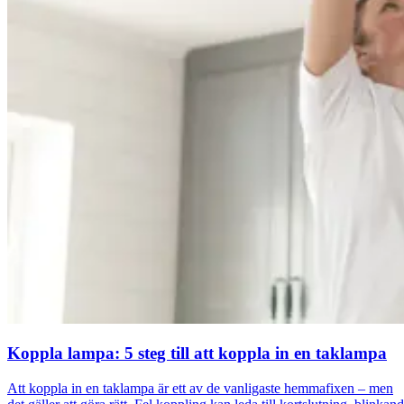
Koppla lampa: 5 steg till att koppla in en taklampa
Att koppla in en taklampa är ett av de vanligaste hemmafixen – men