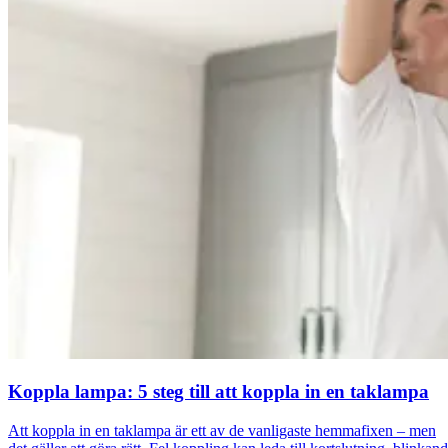
Koppla lampa: 5 steg till att koppla in en taklampa
Att koppla in en taklampa är ett av de vanligaste hemmafixen – men