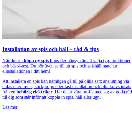
Installation av spis och häll – råd & tips
När du ska
köpa ny spis
finns fler hänsyn än att välja typ, funktioner
och bäst-i-test. Du bör även se till att spis och spishäll matchar
elinstallationen i ditt hem!
Att installera en spis kan nämligen gå till på olika sätt: anslutning via
enfas eller trefas, stickpropp eller fast installation och ofta krävs insats
från en
behörig elektriker
. Här delar våra proffs med sig av goda råd
till dig som står inför att koppla in spis, häll eller ugn.
Läs mer