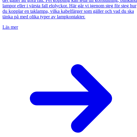
det gäller att göra rätt. Fel koppling kan leda till kortslutning, blinkan
lampor eller i värsta fall elolyckor. Här går vi igenom steg för steg hur
du kopplar en taklampa, vilka kabelfärger som gäller och vad du ska
tänka på med olika typer av lampkontakter.
Läs mer