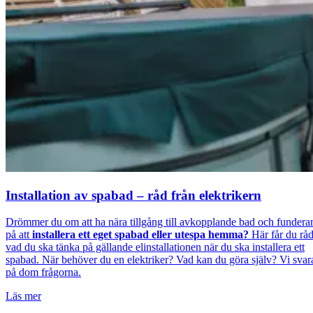
Installation av spabad – råd från elektrikern
Drömmer du om att ha nära tillgång till avkopplande bad och fundera
på att
installera ett eget spabad eller utespa hemma?
Här får du rå
vad du ska tänka på gällande elinstallationen när du ska installera ett
spabad. När behöver du en elektriker? Vad kan du göra själv? Vi svar
på dom frågorna.
Läs mer