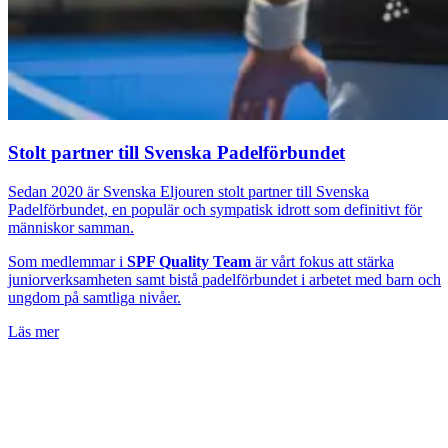
Stolt partner till Svenska Padelförbundet
Sedan 2020 är Svenska Eljouren stolt partner till Svenska
Padelförbundet, en populär och sympatisk idrott som definitivt för
människor samman.
Som medlemmar i
SPF Quality Team
är vårt fokus att stärka
juniorverksamheten samt bistå padelförbundet i arbetet med barn och
ungdom på samtliga nivåer.
Läs mer