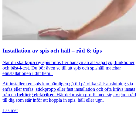
Installation av spis och häll – råd & tips
När du ska
köpa ny spis
finns fler hänsyn än att välja typ, funktioner
och bäst-i-test. Du bör även se till att spis och spishäll matchar
elinstallationen i ditt hem!
Att installera en spis kan nämligen gå till på olika sätt: anslutning via
enfas eller trefas, stickpropp eller fast installation och ofta krävs insats
från en
behörig elektriker
. Här delar våra proffs med sig av goda råd
till dig som står inför att koppla in spis, häll eller ugn.
Läs mer