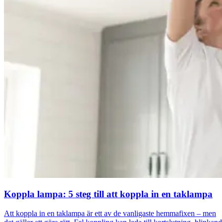
Koppla lampa: 5 steg till att koppla in en taklampa
Att koppla in en taklampa är ett av de vanligaste hemmafixen – men