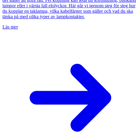
det gäller att göra rätt. Fel koppling kan leda till kortslutning, blinkan
lampor eller i värsta fall elolyckor. Här går vi igenom steg för steg hur
du kopplar en taklampa, vilka kabelfärger som gäller och vad du ska
tänka på med olika typer av lampkontakter.
Läs mer