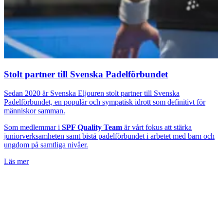
Stolt partner till Svenska Padelförbundet
Sedan 2020 är Svenska Eljouren stolt partner till Svenska
Padelförbundet, en populär och sympatisk idrott som definitivt för
människor samman.
Som medlemmar i
SPF Quality Team
är vårt fokus att stärka
juniorverksamheten samt bistå padelförbundet i arbetet med barn och
ungdom på samtliga nivåer.
Läs mer