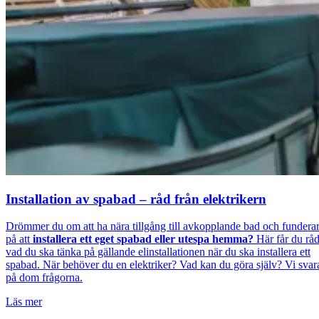
Installation av spabad – råd från elektrikern
Drömmer du om att ha nära tillgång till avkopplande bad och fundera
på att
installera ett eget spabad eller utespa hemma?
Här får du rå
vad du ska tänka på gällande elinstallationen när du ska installera ett
spabad. När behöver du en elektriker? Vad kan du göra själv? Vi svar
på dom frågorna.
Läs mer