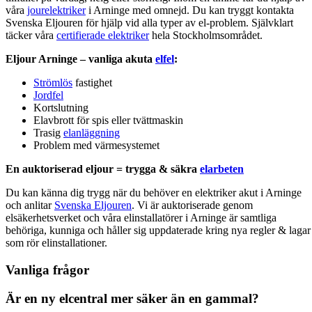
våra
jourelektriker
i Arninge med omnejd. Du kan tryggt kontakta
Svenska Eljouren för hjälp vid alla typer av el-problem. Självklart
täcker våra
certifierade elektriker
hela Stockholmsområdet.
Eljour Arninge – vanliga akuta
elfel
:
Strömlös
fastighet
Jordfel
Kortslutning
Elavbrott för spis eller tvättmaskin
Trasig
elanläggning
Problem med värmesystemet
En auktoriserad eljour = trygga & säkra
elarbeten
Du kan känna dig trygg när du behöver en elektriker akut i Arninge
och anlitar
Svenska Eljouren
. Vi är auktoriserade genom
elsäkerhetsverket och våra elinstallatörer i Arninge är samtliga
behöriga, kunniga och håller sig uppdaterade kring nya regler & lagar
som rör elinstallationer.
Vanliga frågor
Är en ny elcentral mer säker än en gammal?