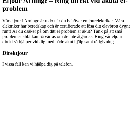
Eljour Arninge – Ring direkt vid akuta el-
problem
Vår eljour i Arninge är redo när du behöver en jourelektriker. Våra
elektriker har beredskap och är certifierade att lösa ditt elavbrott dygn
runt! Är du osäker på om ditt el-problem är akut? Tänk på att små
problem snabbt kan förvärras om de inte åtgärdas. Ring vår eljour
direkt så hjälper vid dig med både akut hjälp samt rådgivning.
Direktjour
I vissa fall kan vi hjälpa dig på telefon.