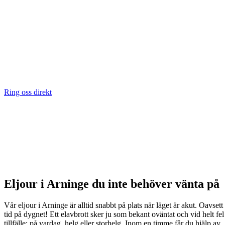
Ring oss direkt
Eljour i Arninge du inte behöver vänta på
Vår eljour i Arninge är alltid snabbt på plats när läget är akut. Oavsett
tid på dygnet! Ett elavbrott sker ju som bekant oväntat och vid helt fel
tillfälle: på vardag, helg eller storhelg. Inom en timme får du hjälp av