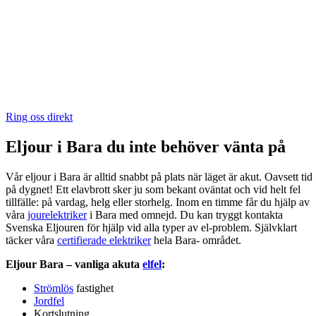
Ring oss direkt
Eljour i Bara du inte behöver vänta på
Vår eljour i Bara är alltid snabbt på plats när läget är akut. Oavsett tid
på dygnet! Ett elavbrott sker ju som bekant oväntat och vid helt fel
tillfälle: på vardag, helg eller storhelg. Inom en timme får du hjälp av
våra
jourelektriker
i Bara med omnejd. Du kan tryggt kontakta
Svenska Eljouren för hjälp vid alla typer av el-problem. Självklart
täcker våra
certifierade elektriker
hela Bara- området.
Eljour Bara – vanliga akuta
elfel
:
Strömlös
fastighet
Jordfel
Kortslutning