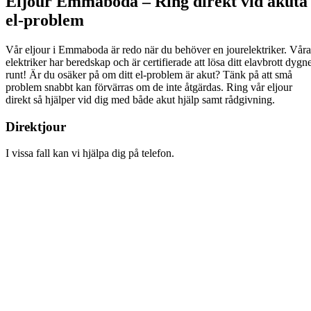
Eljour Emmaboda – Ring direkt vid akuta
el-problem
Vår eljour i Emmaboda är redo när du behöver en jourelektriker. Våra
elektriker har beredskap och är certifierade att lösa ditt elavbrott dygn
runt! Är du osäker på om ditt el-problem är akut? Tänk på att små
problem snabbt kan förvärras om de inte åtgärdas. Ring vår eljour
direkt så hjälper vid dig med både akut hjälp samt rådgivning.
Direktjour
I vissa fall kan vi hjälpa dig på telefon.