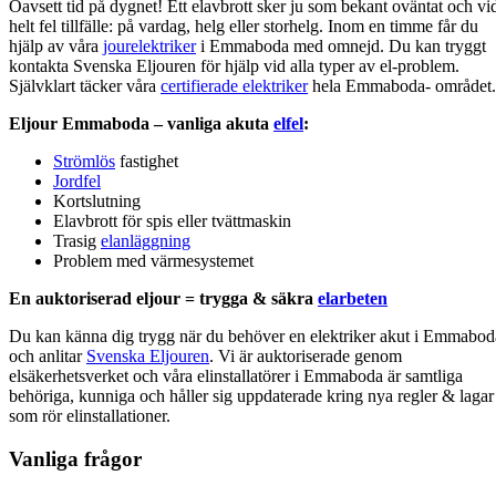
Oavsett tid på dygnet! Ett elavbrott sker ju som bekant oväntat och vi
helt fel tillfälle: på vardag, helg eller storhelg. Inom en timme får du
hjälp av våra
jourelektriker
i Emmaboda med omnejd. Du kan tryggt
kontakta Svenska Eljouren för hjälp vid alla typer av el-problem.
Självklart täcker våra
certifierade elektriker
hela Emmaboda- området.
Eljour Emmaboda – vanliga akuta
elfel
:
Strömlös
fastighet
Jordfel
Kortslutning
Elavbrott för spis eller tvättmaskin
Trasig
elanläggning
Problem med värmesystemet
En auktoriserad eljour = trygga & säkra
elarbeten
Du kan känna dig trygg när du behöver en elektriker akut i Emmabod
och anlitar
Svenska Eljouren
. Vi är auktoriserade genom
elsäkerhetsverket och våra elinstallatörer i Emmaboda är samtliga
behöriga, kunniga och håller sig uppdaterade kring nya regler & lagar
som rör elinstallationer.
Vanliga frågor