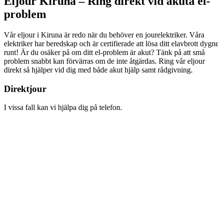
Eljour Kiruna – Ring direkt vid akuta el-
problem
Vår eljour i Kiruna är redo när du behöver en jourelektriker. Våra
elektriker har beredskap och är certifierade att lösa ditt elavbrott dygn
runt! Är du osäker på om ditt el-problem är akut? Tänk på att små
problem snabbt kan förvärras om de inte åtgärdas. Ring vår eljour
direkt så hjälper vid dig med både akut hjälp samt rådgivning.
Direktjour
I vissa fall kan vi hjälpa dig på telefon.