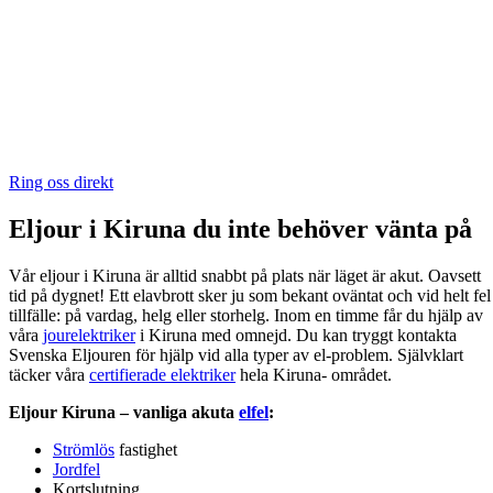
Ring oss direkt
Eljour i Kiruna du inte behöver vänta på
Vår eljour i Kiruna är alltid snabbt på plats när läget är akut. Oavsett
tid på dygnet! Ett elavbrott sker ju som bekant oväntat och vid helt fel
tillfälle: på vardag, helg eller storhelg. Inom en timme får du hjälp av
våra
jourelektriker
i Kiruna med omnejd. Du kan tryggt kontakta
Svenska Eljouren för hjälp vid alla typer av el-problem. Självklart
täcker våra
certifierade elektriker
hela Kiruna- området.
Eljour Kiruna – vanliga akuta
elfel
:
Strömlös
fastighet
Jordfel
Kortslutning