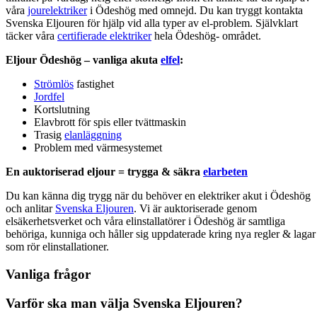
våra
jourelektriker
i Ödeshög med omnejd. Du kan tryggt kontakta
Svenska Eljouren för hjälp vid alla typer av el-problem. Självklart
täcker våra
certifierade elektriker
hela Ödeshög- området.
Eljour Ödeshög – vanliga akuta
elfel
:
Strömlös
fastighet
Jordfel
Kortslutning
Elavbrott för spis eller tvättmaskin
Trasig
elanläggning
Problem med värmesystemet
En auktoriserad eljour = trygga & säkra
elarbeten
Du kan känna dig trygg när du behöver en elektriker akut i Ödeshög
och anlitar
Svenska Eljouren
. Vi är auktoriserade genom
elsäkerhetsverket och våra elinstallatörer i Ödeshög är samtliga
behöriga, kunniga och håller sig uppdaterade kring nya regler & lagar
som rör elinstallationer.
Vanliga frågor
Varför ska man välja Svenska Eljouren?