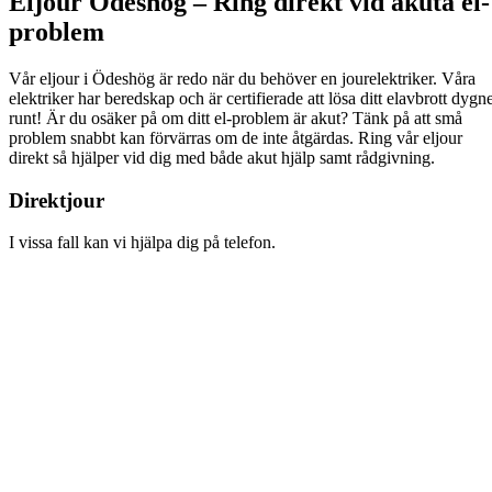
Eljour Ödeshög – Ring direkt vid akuta el-
problem
Vår eljour i Ödeshög är redo när du behöver en jourelektriker. Våra
elektriker har beredskap och är certifierade att lösa ditt elavbrott dygn
runt! Är du osäker på om ditt el-problem är akut? Tänk på att små
problem snabbt kan förvärras om de inte åtgärdas. Ring vår eljour
direkt så hjälper vid dig med både akut hjälp samt rådgivning.
Direktjour
I vissa fall kan vi hjälpa dig på telefon.