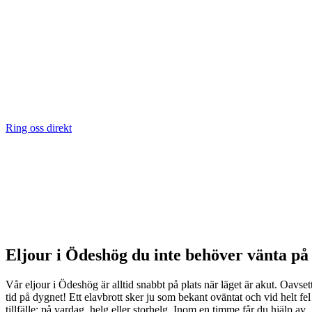
Ring oss direkt
Eljour i Ödeshög du inte behöver vänta på
Vår eljour i Ödeshög är alltid snabbt på plats när läget är akut. Oavset
tid på dygnet! Ett elavbrott sker ju som bekant oväntat och vid helt fel
tillfälle: på vardag, helg eller storhelg. Inom en timme får du hjälp av